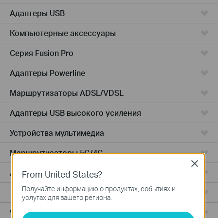
Адаптеры USB
Компьютерные аксессуары
Серия Fusion Pro
Адаптеры Powerline
Маршрутизаторы ADSL/VDSL
Адаптеры USB высокого усиления
Устройства мультимедиа
Маршрутизаторы 5G/4G
Close
Адаптеры PCIe
From United States?
Получайте информацию о продуктах, событиях и
Точки доступа
услугах для вашего региона.
Wireless USB Adapters