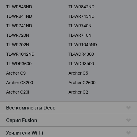
TL-WR843ND
TL-WR842ND
TL-WR841ND
TL-WR743ND
TL-WR741ND
TL-WR740N
TL-WR720N
TL-WR710N
TL-WR702N
TL-WR1045ND
TL-WR1042ND
TL-WDR4300
TL-WDR3600
TL-WDR3500
Archer C9
Archer C5
Archer C3200
Archer C2600
Archer C20i
Archer C2
Все комплекты Deco
Серия Fusion
Усилители Wi-Fi