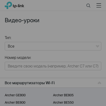
Click
Search
Menu
TP-Link, Reliably Smart
to
skip
the
Видео-уроки
navigation
bar
Тип:
Все
Номер модели:
Для дома
Умный дом
Для бизнеса
Все маршрутизаторы Wi-Fi
Для операторов связи
Archer GE800
Archer BE805
Archer BE800
Archer BE550