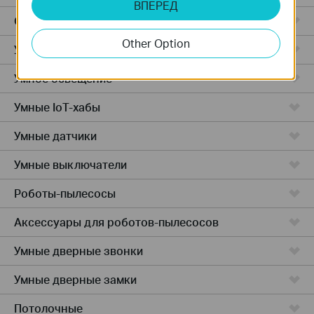
ВПЕРЕД
Облачные камеры
Other Option
Умные розетки
Умное освещение
Умные IoT-хабы
Умные датчики
Умные выключатели
Роботы-пылесосы
Аксессуары для роботов-пылесосов
Умные дверные звонки
Умные дверные замки
Потолочные