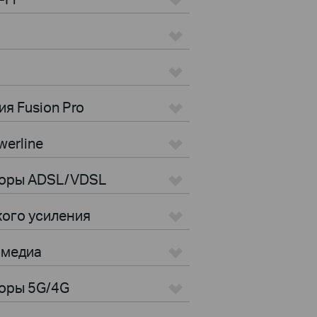
я Fusion Pro
erline
торы ADSL/VDSL
кого усиления
имедиа
оры 5G/4G