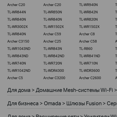
Archer C20
Archer C20
TL-WR940N
TL-WR844N
TL-WR850N
TL-WR842N
TL-WR840N
TL-WR840N
TL-WR820N
TL-WR3002X
TL-WR1502X
TL-WR1502X
TL-WR840N
Archer C59
Archer C8
Archer C3150
Archer C25
Archer C58
A
TL-WR1043ND
TL-WR843N
TL-R860
TL-WR843ND
TL-WR842ND
TL-WR841ND
TL-WR740N
TL-WR720N
TL-WR710N
TL-WR1042ND
TL-WDR4300
TL-WDR3600
Archer C5
Archer C3200
Archer C2600
A
Для дома > Домашние Mesh-системы Wi-Fi 
Для бизнеса > Omada > Шлюзы Fusion > Сер
Для дома > Расширение сети > Усилители Wi