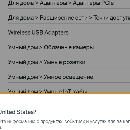
Для дома > Адаптеры > Адаптеры PCIe
Для дома > Расширение сети > Точки доступ
Wireless USB Adapters
Умный дом > Облачные камеры
Умный дом > Умные розетки
Умный дом > Умное освещение
Умный дом > Умные IoT-хабы
Умный дом > Умные датчики
nited States?
Умный дом > Умные выключатели
те информацию о продуктах, событиях и услугах для ваше
.