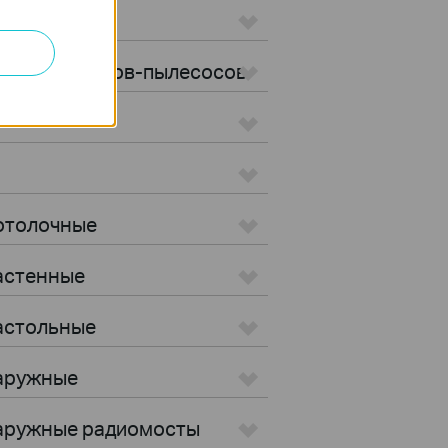
ылесосы
ы для роботов-пылесосов
Потолочные
Настенные
Настольные
Наружные
 Наружные радиомосты