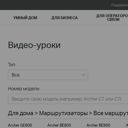
Поддержк
ДЛЯ ОПЕРАТОРО
УМНЫЙ ДОМ
ДЛЯ БИЗНЕСА
СВЯЗИ
Видео-уроки
Тип:
Все
Номер модели:
Для дома
Умный дом
Для дома > Маршрутизаторы > Все маршрут
Для бизнеса
Archer GE800
Archer BE805
Archer BE800
A
Для операторов связи