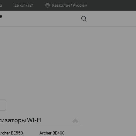
а
Где купить?
Казахстан / Русский
В
Search
изаторы Wi-Fi
rcher BE550
Archer BE400