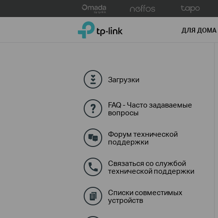
Click
to
TP-Link, Reliably Smart
skip
ДЛЯ ДОМА
the
navigation
bar
Загрузки
FAQ - Часто задаваемые
вопросы
Форум технической
поддержки
Связаться со службой
технической поддержки
Списки совместимых
устройств