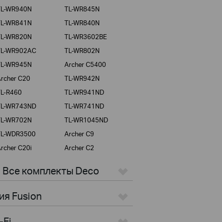
TL-WR940N
TL-WR845N
TL-WR841N
TL-WR840N
TL-WR820N
TL-WR3602BE
TL-WR902AC
TL-WR802N
TL-WR945N
Archer C5400
rcher C20
TL-WR942N
TL-R460
TL-WR941ND
TL-WR743ND
TL-WR741ND
TL-WR702N
TL-WR1045ND
TL-WDR3500
Archer C9
rcher C20i
Archer C2
> Все комплекты Deco
ия Fusion
-Fi