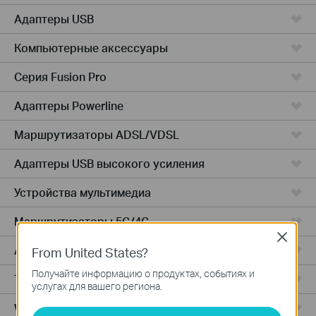
Адаптеры USB
Компьютерные аксессуары
Серия Fusion Pro
Адаптеры Powerline
Маршрутизаторы ADSL/VDSL
Адаптеры USB высокого усиления
Устройства мультимедиа
Маршрутизаторы 5G/4G
Close
Адаптеры PCIe
From United States?
Получайте информацию о продуктах, событиях и
Точки доступа
услугах для вашего региона.
Wireless USB Adapters