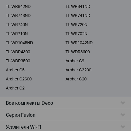
TL-WR842ND
TL-WR841ND
TL-WR743ND
TL-WR741ND
TL-WR740N
TL-WR720N
TL-WR710N
TL-WR702N
TL-WR1045ND
TL-WR1042ND
TL-WDR4300
TL-WDR3600
TL-WDR3500
Archer C9
Archer C5
Archer C3200
Archer C2600
Archer C20i
Archer C2
Все комплекты Deco
Серия Fusion
Усилители Wi-Fi