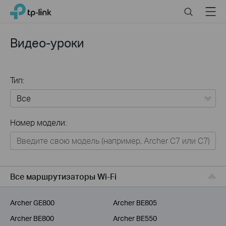
Click
Search
Menu
TP-Link, Reliably Smart
to
skip
the
Видео-уроки
navigation
bar
Тип:
Все
Номер модели:
Для дома
Умный дом
Для бизнеса
Все маршрутизаторы Wi-Fi
Для операторов связи
Archer GE800
Archer BE805
Archer BE800
Archer BE550