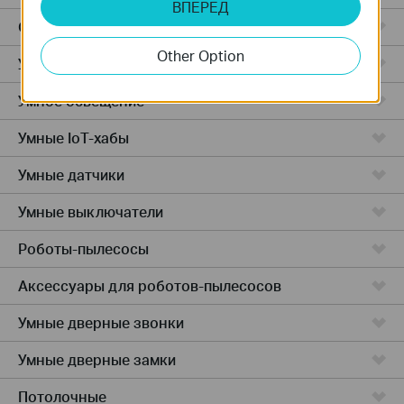
ВПЕРЕД
Облачные камеры
Other Option
Умные розетки
Умное освещение
Умные IoT-хабы
Умные датчики
Умные выключатели
Роботы-пылесосы
Аксессуары для роботов-пылесосов
Умные дверные звонки
Умные дверные замки
Потолочные