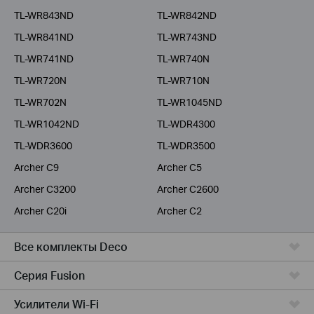
TL-WR843ND
TL-WR842ND
TL-WR841ND
TL-WR743ND
TL-WR741ND
TL-WR740N
TL-WR720N
TL-WR710N
TL-WR702N
TL-WR1045ND
TL-WR1042ND
TL-WDR4300
TL-WDR3600
TL-WDR3500
Archer C9
Archer C5
Archer C3200
Archer C2600
Archer C20i
Archer C2
Все комплекты Deco
Серия Fusion
Усилители Wi-Fi