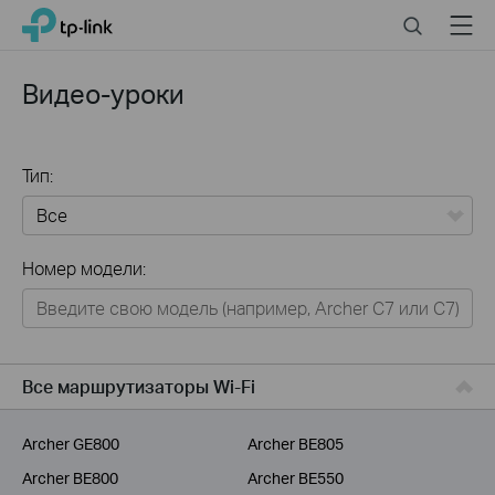
Click
Search
Menu
TP-Link, Reliably Smart
to
skip
the
Видео-уроки
navigation
bar
Тип:
Все
Номер модели:
Для дома
Умный дом
Для бизнеса
Все маршрутизаторы Wi-Fi
Для операторов связи
Archer GE800
Archer BE805
Archer BE800
Archer BE550