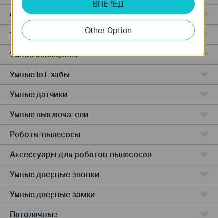
ВПЕРЕД
Облачные камеры
Other Option
Умные розетки
Умное освещение
Умные IoT-хабы
Умные датчики
Умные выключатели
Роботы-пылесосы
Аксессуары для роботов-пылесосов
Умные дверные звонки
Умные дверные замки
Потолочные