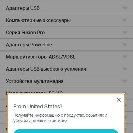
Адаптеры USB
Компьютерные аксессуары
Серия Fusion Pro
Адаптеры Powerline
Маршрутизаторы ADSL/VDSL
Адаптеры USB высокого усиления
Устройства мультимедиа
Маршрутизаторы 5G/4G
Close
Адаптеры PCIe
From United States?
Получайте информацию о продуктах, событиях и
Точки доступа
услугах для вашего региона.
Wireless USB Adapters