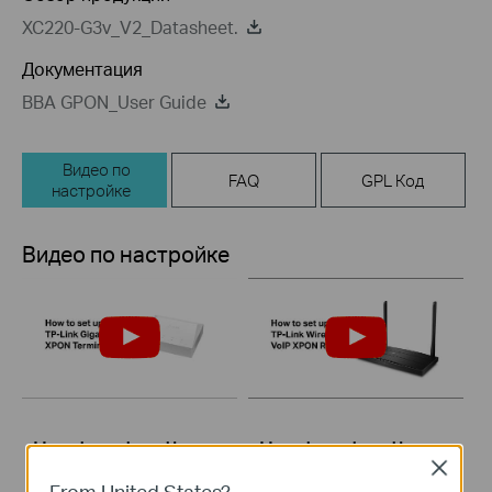
XC220-G3v_V2_Datasheet.
Документация
BBA GPON_User Guide
Видео по
FAQ
GPL Код
настройке
Видео по настройке
How to set up the
How to set up the
Close
TP-Link PON
TP-Link Wireless
From United States?