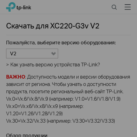
Click
Search
Menu
TP-Link, Reliably Smart
to
skip
the
Скачать для
XC220-G3v
V2
navigation
bar
Пожалуйста, выберите версию оборудования:
V2
>
Как узнать версию устройства TP-Link?
ВАЖНО
: Доступность модели и версии оборудования
зависит от региона. Чтобы узнать о доступности
продукта, посетите региональный веб-сайт TP-Link.
Vx.0=Vx.6/Vx.8/Vx.9 (например: V1.0=V1.6/V1.8/V1.9)
Vx.x0=Vx.x6/Vx.x8/Vx.x9 (например:
V1.20=V1.26/V1.28/V1.29)
Vx.30=Vx.32/Vx.33 (например: V3.30=V3.32/V3.33)
Обзор продукции