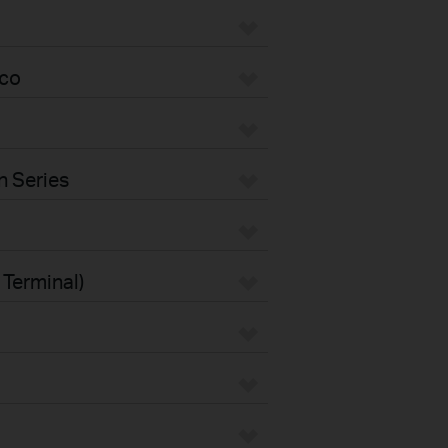
eco
n Series
 Terminal)