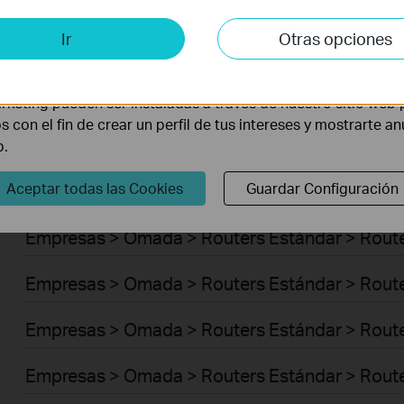
Empresas > Omada > Switches > Access Plus
is y de Marketing
Ir
Otras opciones
Empresas > Omada > Switches > Aggregation
lisis nos permiten analizar tus actividades en nuestro sitio w
la funcionalidad del mismo.
Empresas > Omada > Switches > Access Max
rketing pueden ser instaladas a través de nuestro sitio web 
os con el fin de crear un perfil de tus intereses y mostrarte a
Empresas > Omada > Switches > Access
b.
Aceptar todas las Cookies
Guardar Configuración
Empresas > Omada > Switches > Access Pro
Empresas > Omada > Routers Estándar > Route
Empresas > Omada > Routers Estándar > Route
Empresas > Omada > Routers Estándar > Rout
Empresas > Omada > Routers Estándar > Route