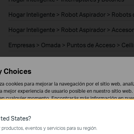
Hogar Inteligente > Robot Aspirador > Robots
Hogar Inteligente > Robot Aspirador > Acceso
Empresas > Omada > Puntos de Acceso > Ceil
Empresas > Omada > Puntos de Acceso > Wall 
y Choices
Empresas > Omada > Puntos de Acceso > Des
liza cookies para mejorar la navegación por el sitio web, anali
Empresas > Omada > Puntos de Acceso > Out
 la mejor experiencia de usuario posible en nuestro sitio we
 en cualquier momento. Encontrarás más información en nue
Empresas > Omada > Puntos de Acceso > Brid
ted States?
Empresas > Omada > Puntos de Acceso > GP
 necesarias para el funcionamiento del sitio web y no puede
productos, eventos y servicios para su región.