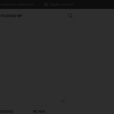
rograma de Fidelización
España / español
Search
TELCOS & ISP
RE900XD
RE780X