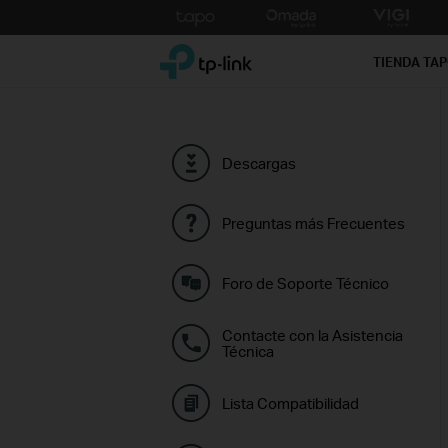
Click
to
TP-Link, Reliably Smart
skip
TIENDA TA
the
navigation
bar
Descargas
Preguntas más Frecuentes
Foro de Soporte Técnico
Contacte con la Asistencia
Técnica
Lista Compatibilidad