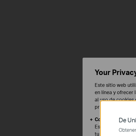
Your Privac
Este sitio web uti
en línea y ofrecer
al uso de cookies
privacidad
.
Cookies Básicas
De Uni
Estas cookies son
Obtener 
tu sistema.