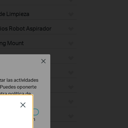
 de Limpieza
rios Robot Aspirador
ing Mount
Plate
Close
ktop
zar las actividades
door
b. Puedes oponerte
stra
política de
ges
Close
ON
n desactivarse en