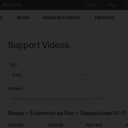
Soporte
Blog
P
PO
REDES
HOGAR INTELIGENTE
EMPRESAS
Support Videos
Tipo:
Todo
Modelo:
Redes
Hogar Inteligente
Redes > Extensión de Red > Repetidores Wi-Fi
Empresas
RE655BE
RE800BE
RE815XE
Telcos & ISP