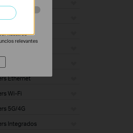
eb con el fin de
por nuestros
nuncios relevantes
rs Ethernet
rs Wi-Fi
ers 5G/4G
rs Integrados