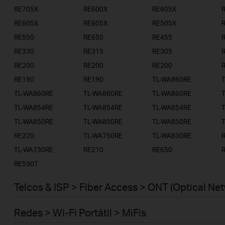
RE705X
RE600X
RE605X
RE605X
RE605X
RE505X
RE550
RE650
RE455
RE330
RE315
RE305
RE200
RE200
RE200
RE190
RE190
TL-WA860RE
TL-WA860RE
TL-WA860RE
TL-WA860RE
TL-WA854RE
TL-WA854RE
TL-WA854RE
TL-WA850RE
TL-WA850RE
TL-WA850RE
RE220
TL-WA750RE
TL-WA830RE
TL-WA730RE
RE210
RE650
RE590T
Telcos & ISP > Fiber Access > ONT (Optical Ne
Redes > Wi-Fi Portátil > MiFis