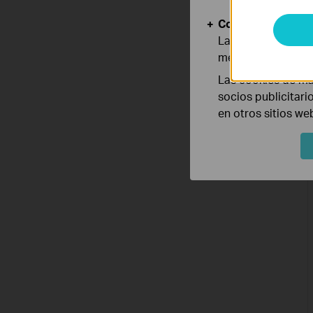
Cookies de Anális
Las cookies de aná
mejorar y adaptar 
Las cookies de ma
socios publicitari
en otros sitios we