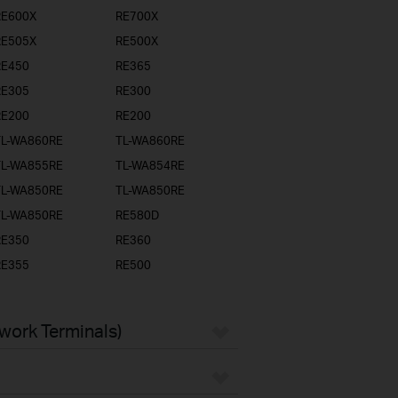
RE600X
RE700X
RE505X
RE500X
RE450
RE365
RE305
RE300
RE200
RE200
TL-WA860RE
TL-WA860RE
TL-WA855RE
TL-WA854RE
TL-WA850RE
TL-WA850RE
TL-WA850RE
RE580D
RE350
RE360
RE355
RE500
twork Terminals)