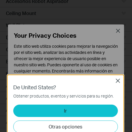
Accesorios Robot Aspirador
Ceiling Mount
Wall Plate
Close
Your Privacy Choices
Desktop
Este sitio web utiliza cookies para mejorar la navegación
Outdoor
por el sitio web, analizar las actividades en línea y
ofrecer la mejor experiencia de usuario posible en
Bridges
nuestro sitio web. Puedes oponerte al uso de cookies en
cualquier momento. Encontrarás más información en
GPON
nuestra
política de privacidad
.
Close
Access Plus
De United States?
Cookies Básicas
Estas cookies son necesarias para el funcionamiento
Obtener productos, eventos y servicios para su región.
Aggregation
del sitio web y no pueden desactivarse en tu sistema.
Access Max
Ir
Cookies de Análisis y de Marketing
Las cookies de análisis nos permiten analizar tus
Access
actividades en nuestro sitio web con el fin de mejorar y
Otras opciones
adaptar la funcionalidad del mismo.