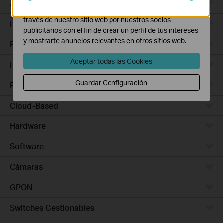
Access Pro
Las cookies de marketing pueden ser instaladas a
través de nuestro sitio web por nuestros socios
Routers Ethernet
publicitarios con el fin de crear un perfil de tus intereses
y mostrarte anuncios relevantes en otros sitios web.
Routers Wi-Fi
Aceptar todas las Cookies
Routers 5G/4G
Guardar Configuración
Routers Integrados
Cloud-Based
Hardware
Software
Cámaras
GPON
Switches Gestionables