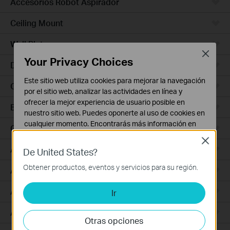
Accesorios Robot Aspirador
Ceiling Mount
Wall Plate
Close
Your Privacy Choices
Desktop
Este sitio web utiliza cookies para mejorar la navegación
Outdoor
por el sitio web, analizar las actividades en línea y
ofrecer la mejor experiencia de usuario posible en
Bridges
nuestro sitio web. Puedes oponerte al uso de cookies en
cualquier momento. Encontrarás más información en
GPON
nuestra
política de privacidad
.
Close
Access Plus
De United States?
Cookies Básicas
Estas cookies son necesarias para el funcionamiento
Obtener productos, eventos y servicios para su región.
Aggregation
del sitio web y no pueden desactivarse en tu sistema.
Access Max
Ir
Cookies de Análisis y de Marketing
Las cookies de análisis nos permiten analizar tus
Access
actividades en nuestro sitio web con el fin de mejorar y
Otras opciones
adaptar la funcionalidad del mismo.