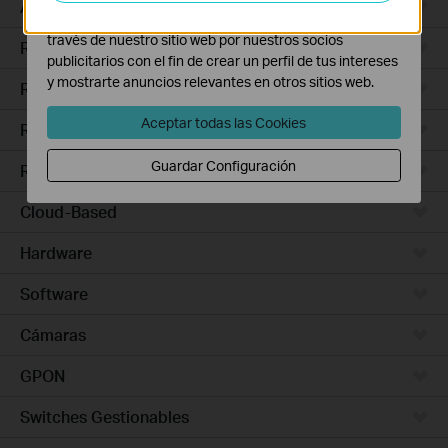
Access Pro
Las cookies de marketing pueden ser instaladas a
través de nuestro sitio web por nuestros socios
Routers Ethernet
publicitarios con el fin de crear un perfil de tus intereses
y mostrarte anuncios relevantes en otros sitios web.
Routers Wi-Fi
Aceptar todas las Cookies
Routers 5G/4G
Guardar Configuración
Routers Integrados
Cloud-Based
Hardware
Software
Cámaras
GPON
Switches Gestionables