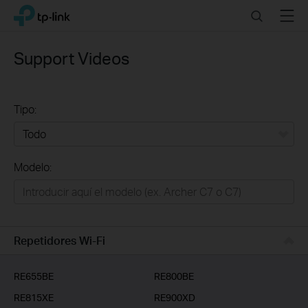
Click
Search
Menu
TP-Link, Reliably Smart
to
skip
the
Support Videos
navigation
bar
Tipo:
Todo
Modelo:
Redes
Hogar Inteligente
Empresas
Repetidores Wi-Fi
Telcos & ISP
RE655BE
RE800BE
RE815XE
RE900XD