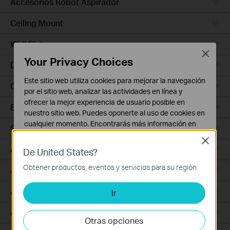
Accesorios Robot Aspirador
Ceiling Mount
Wall Plate
Close
Your Privacy Choices
Desktop
Este sitio web utiliza cookies para mejorar la navegación
Outdoor
por el sitio web, analizar las actividades en línea y
ofrecer la mejor experiencia de usuario posible en
Bridges
nuestro sitio web. Puedes oponerte al uso de cookies en
cualquier momento. Encontrarás más información en
GPON
nuestra
política de privacidad
.
Close
Access Plus
De United States?
Cookies Básicas
Estas cookies son necesarias para el funcionamiento
Obtener productos, eventos y servicios para su región.
Aggregation
del sitio web y no pueden desactivarse en tu sistema.
Access Max
Ir
Cookies de Análisis y de Marketing
Las cookies de análisis nos permiten analizar tus
Access
actividades en nuestro sitio web con el fin de mejorar y
Otras opciones
adaptar la funcionalidad del mismo.