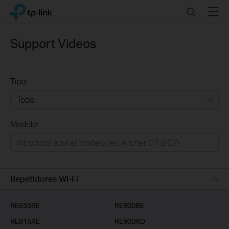
Click
Search
Menu
TP-Link, Reliably Smart
to
skip
the
Support Videos
navigation
bar
Tipo:
Todo
Modelo:
Redes
Hogar Inteligente
Empresas
Repetidores Wi-Fi
Telcos & ISP
RE655BE
RE800BE
RE815XE
RE900XD