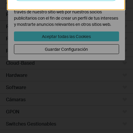
Access Pro
Las cookies de marketing pueden ser instaladas a
través de nuestro sitio web por nuestros socios
Routers Ethernet
publicitarios con el fin de crear un perfil de tus intereses
y mostrarte anuncios relevantes en otros sitios web.
Routers Wi-Fi
Aceptar todas las Cookies
Routers 5G/4G
Guardar Configuración
Routers Integrados
Cloud-Based
Hardware
Software
Cámaras
GPON
Switches Gestionables