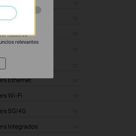
eb con el fin de
por nuestros
nuncios relevantes
rs Ethernet
rs Wi-Fi
ers 5G/4G
rs Integrados