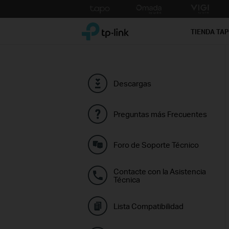
Click
to
TP-Link, Reliably Smart
skip
TIENDA TA
the
navigation
bar
Descargas
Preguntas más Frecuentes
Foro de Soporte Técnico
Contacte con la Asistencia
Técnica
Lista Compatibilidad