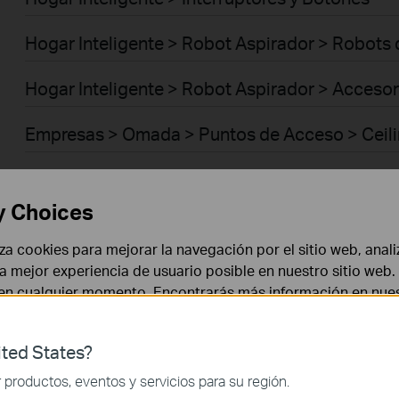
Hogar Inteligente > Robot Aspirador > Robots
Hogar Inteligente > Robot Aspirador > Acceso
Empresas > Omada > Puntos de Acceso > Ceil
Empresas > Omada > Puntos de Acceso > Wall 
y Choices
Empresas > Omada > Puntos de Acceso > Des
liza cookies para mejorar la navegación por el sitio web, anali
Empresas > Omada > Puntos de Acceso > Out
 la mejor experiencia de usuario posible en nuestro sitio we
 en cualquier momento. Encontrarás más información en nue
Empresas > Omada > Puntos de Acceso > Brid
ted States?
Empresas > Omada > Puntos de Acceso > GP
 necesarias para el funcionamiento del sitio web y no puede
productos, eventos y servicios para su región.