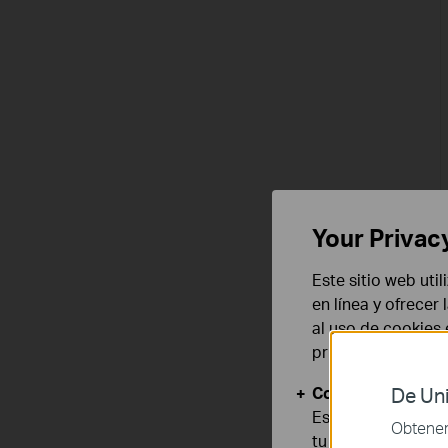
Your Privac
Este sitio web uti
en línea y ofrecer
al uso de cookies
privacidad
.
Cookies Básicas
De Uni
Estas cookies son
Obtener 
tu sistema.