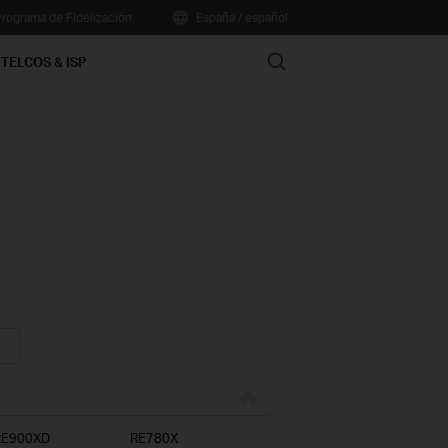
rograma de Fidelización
España / español
Search
TELCOS & ISP
RE900XD
RE780X