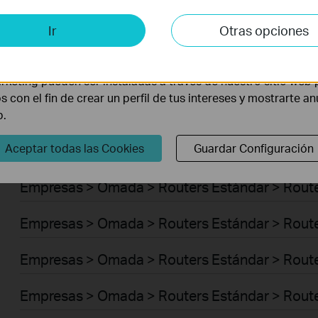
Empresas > Omada > Switches > Access Plus
is y de Marketing
Ir
Otras opciones
Empresas > Omada > Switches > Aggregation
lisis nos permiten analizar tus actividades en nuestro sitio w
la funcionalidad del mismo.
Empresas > Omada > Switches > Access Max
rketing pueden ser instaladas a través de nuestro sitio web 
os con el fin de crear un perfil de tus intereses y mostrarte a
Empresas > Omada > Switches > Access
b.
Aceptar todas las Cookies
Guardar Configuración
Empresas > Omada > Switches > Access Pro
Empresas > Omada > Routers Estándar > Route
Empresas > Omada > Routers Estándar > Route
Empresas > Omada > Routers Estándar > Rout
Empresas > Omada > Routers Estándar > Route