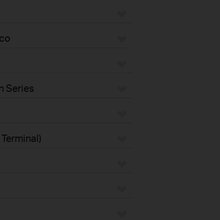
eco
n Series
 Terminal)