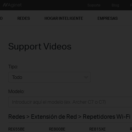
Soporte
Blog
P
PO
REDES
HOGAR INTELIGENTE
EMPRESAS
Support Videos
Tipo:
Todo
Modelo:
Redes
Hogar Inteligente
Redes > Extensión de Red > Repetidores Wi-Fi
Empresas
RE655BE
RE800BE
RE815XE
Telcos & ISP