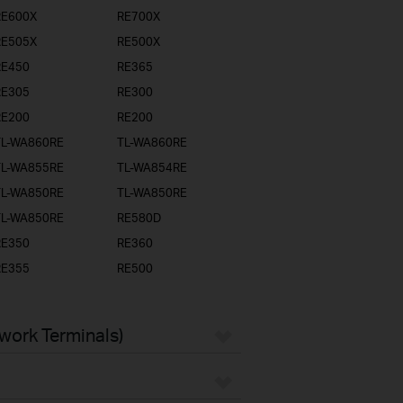
RE600X
RE700X
RE505X
RE500X
RE450
RE365
RE305
RE300
RE200
RE200
TL-WA860RE
TL-WA860RE
TL-WA855RE
TL-WA854RE
TL-WA850RE
TL-WA850RE
TL-WA850RE
RE580D
RE350
RE360
RE355
RE500
twork Terminals)