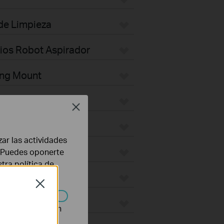
 de Limpieza
rios Robot Aspirador
ing Mount
Plate
Close
ktop
zar las actividades
door
b. Puedes oponerte
stra
política de
ges
Close
ON
n desactivarse en