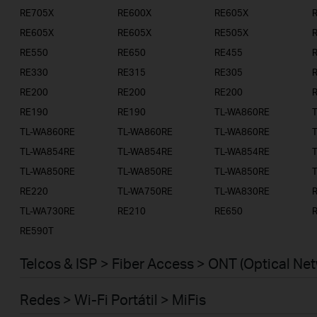
RE705X
RE600X
RE605X
RE605X
RE605X
RE505X
RE550
RE650
RE455
RE330
RE315
RE305
RE200
RE200
RE200
RE190
RE190
TL-WA860RE
TL-WA860RE
TL-WA860RE
TL-WA860RE
TL-WA854RE
TL-WA854RE
TL-WA854RE
TL-WA850RE
TL-WA850RE
TL-WA850RE
RE220
TL-WA750RE
TL-WA830RE
TL-WA730RE
RE210
RE650
RE590T
Telcos & ISP > Fiber Access > ONT (Optical Ne
Redes > Wi-Fi Portátil > MiFis