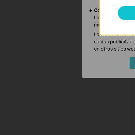
Cookies de Anális
Las cookies de aná
mejorar y adaptar 
Las cookies de ma
socios publicitari
en otros sitios we