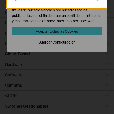
Access Pro
Las cookies de marketing pueden ser instaladas a
través de nuestro sitio web por nuestros socios
Routers Ethernet
publicitarios con el fin de crear un perfil de tus intereses
y mostrarte anuncios relevantes en otros sitios web.
Routers Wi-Fi
Aceptar todas las Cookies
Routers 5G/4G
Guardar Configuración
Routers Integrados
Cloud-Based
Hardware
Software
Cámaras
GPON
Switches Gestionables