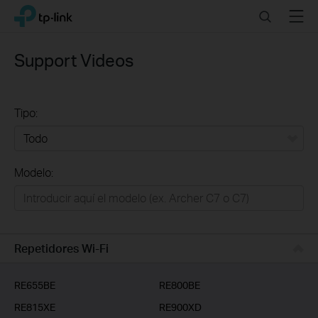
Click
Search
Menu
TP-Link, Reliably Smart
to
skip
the
Support Videos
navigation
bar
Tipo:
Todo
Modelo:
Redes
Hogar Inteligente
Empresas
Repetidores Wi-Fi
Telcos & ISP
RE655BE
RE800BE
RE815XE
RE900XD