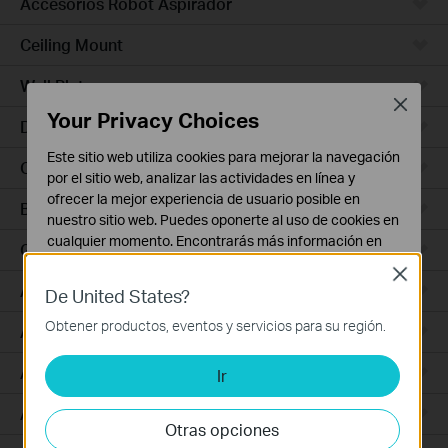
Accesorios Robot Aspirador
Ceiling Mount
Wall Plate
Close
Your Privacy Choices
Desktop
Este sitio web utiliza cookies para mejorar la navegación
Outdoor
por el sitio web, analizar las actividades en línea y
ofrecer la mejor experiencia de usuario posible en
Bridges
nuestro sitio web. Puedes oponerte al uso de cookies en
cualquier momento. Encontrarás más información en
GPON
nuestra
política de privacidad
.
Close
Access Plus
De United States?
Cookies Básicas
Estas cookies son necesarias para el funcionamiento
Obtener productos, eventos y servicios para su región.
Aggregation
del sitio web y no pueden desactivarse en tu sistema.
Access Max
Ir
Cookies de Análisis y de Marketing
Las cookies de análisis nos permiten analizar tus
Access
actividades en nuestro sitio web con el fin de mejorar y
Otras opciones
adaptar la funcionalidad del mismo.