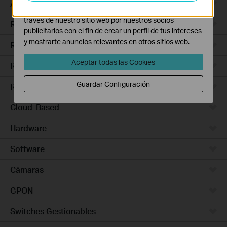
Access Pro
Las cookies de marketing pueden ser instaladas a
través de nuestro sitio web por nuestros socios
Routers Ethernet
publicitarios con el fin de crear un perfil de tus intereses
y mostrarte anuncios relevantes en otros sitios web.
Routers Wi-Fi
Aceptar todas las Cookies
Routers 5G/4G
Guardar Configuración
Routers Integrados
Cloud-Based
Hardware
Software
Cámaras
GPON
Switches Gestionables