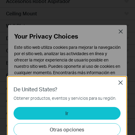
Accesorios Robot Aspirador
Ceiling Mount
Wall Plate
Close
Your Privacy Choices
Desktop
Este sitio web utiliza cookies para mejorar la navegación
Outdoor
por el sitio web, analizar las actividades en línea y
ofrecer la mejor experiencia de usuario posible en
Bridges
nuestro sitio web. Puedes oponerte al uso de cookies en
cualquier momento. Encontrarás más información en
GPON
nuestra
política de privacidad
.
Close
Access Plus
De United States?
Cookies Básicas
Estas cookies son necesarias para el funcionamiento
Obtener productos, eventos y servicios para su región.
Aggregation
del sitio web y no pueden desactivarse en tu sistema.
Access Max
Ir
Cookies de Análisis y de Marketing
Las cookies de análisis nos permiten analizar tus
Access
actividades en nuestro sitio web con el fin de mejorar y
Otras opciones
adaptar la funcionalidad del mismo.