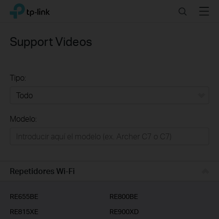
Click
Search
Menu
TP-Link, Reliably Smart
to
skip
the
Support Videos
navigation
bar
Tipo:
Todo
Modelo:
Redes
Hogar Inteligente
Empresas
Repetidores Wi-Fi
Telcos & ISP
RE655BE
RE800BE
RE815XE
RE900XD