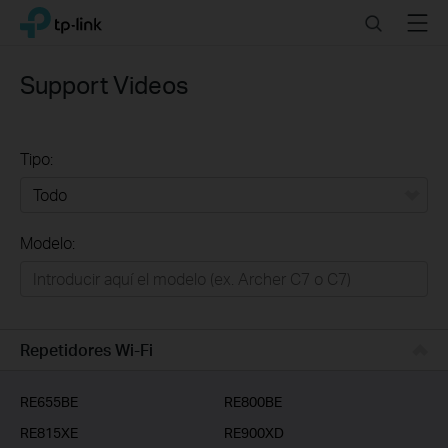
Click
Search
Menu
TP-Link, Reliably Smart
to
skip
the
Support Videos
navigation
bar
Tipo:
Todo
Modelo:
Redes
Hogar Inteligente
Empresas
Repetidores Wi-Fi
Telcos & ISP
RE655BE
RE800BE
RE815XE
RE900XD