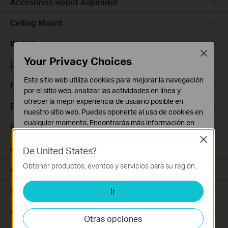
Accesorios Robot Aspirador
Ceiling Mount
Wall Plate
Close
Your Privacy Choices
Desktop
Este sitio web utiliza cookies para mejorar la navegación
Outdoor
por el sitio web, analizar las actividades en línea y
ofrecer la mejor experiencia de usuario posible en
Bridges
nuestro sitio web. Puedes oponerte al uso de cookies en
cualquier momento. Encontrarás más información en
GPON
nuestra
política de privacidad
.
Close
Access Plus
De United States?
Cookies Básicas
Estas cookies son necesarias para el funcionamiento
Obtener productos, eventos y servicios para su región.
Aggregation
del sitio web y no pueden desactivarse en tu sistema.
Access Max
Ir
Cookies de Análisis y de Marketing
Las cookies de análisis nos permiten analizar tus
Access
actividades en nuestro sitio web con el fin de mejorar y
Otras opciones
adaptar la funcionalidad del mismo.