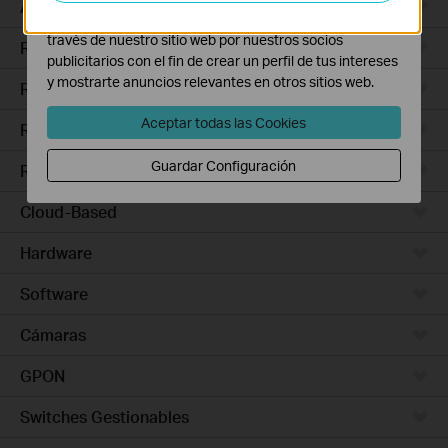
Access Pro
Las cookies de marketing pueden ser instaladas a
través de nuestro sitio web por nuestros socios
Routers Ethernet
publicitarios con el fin de crear un perfil de tus intereses
y mostrarte anuncios relevantes en otros sitios web.
Routers Wi-Fi
Aceptar todas las Cookies
Routers 5G/4G
Guardar Configuración
Routers Integrados
Cloud-Based
Hardware
Software
Cámaras
GPON
Switches Gestionables