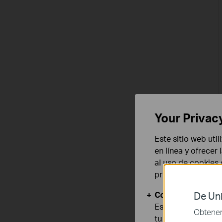
Your Privac
Este sitio web uti
en línea y ofrecer
al uso de cookies
privacidad
.
Cookies Básicas
De Uni
Estas cookies son
Obtener 
tu sistema.