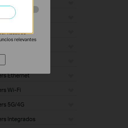
eb con el fin de
por nuestros
nuncios relevantes
rs Ethernet
rs Wi-Fi
ers 5G/4G
rs Integrados