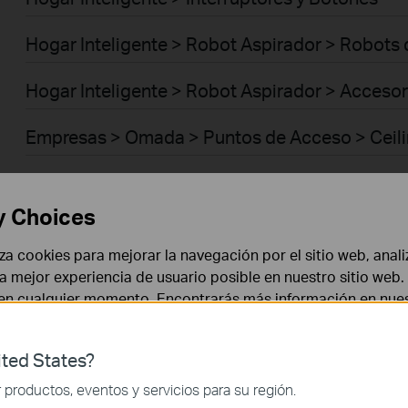
Hogar Inteligente > Robot Aspirador > Robots
Hogar Inteligente > Robot Aspirador > Acceso
Empresas > Omada > Puntos de Acceso > Ceil
Empresas > Omada > Puntos de Acceso > Wall 
y Choices
Empresas > Omada > Puntos de Acceso > Des
liza cookies para mejorar la navegación por el sitio web, anali
Empresas > Omada > Puntos de Acceso > Out
 la mejor experiencia de usuario posible en nuestro sitio we
 en cualquier momento. Encontrarás más información en nue
Empresas > Omada > Puntos de Acceso > Brid
ted States?
Empresas > Omada > Puntos de Acceso > GP
 necesarias para el funcionamiento del sitio web y no puede
productos, eventos y servicios para su región.