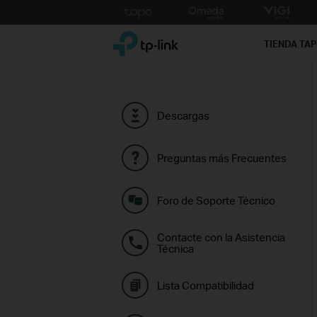
Click
to
TP-Link, Reliably Smart
skip
TIENDA TA
the
navigation
bar
Descargas
Preguntas más Frecuentes
Foro de Soporte Técnico
Contacte con la Asistencia
Técnica
Lista Compatibilidad