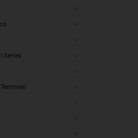
eco
n Series
 Terminal)