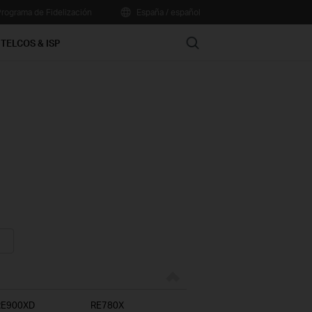
rograma de Fidelización
España / español
Search
TELCOS & ISP
RE900XD
RE780X