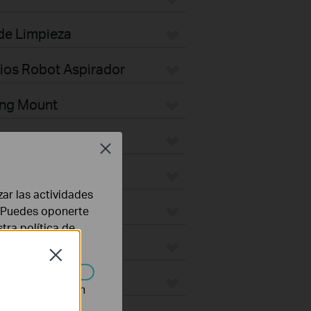
 de Limpieza
rios Robot Aspirador
ing Mount
Plate
Close
ktop
zar las actividades
door
b. Puedes oponerte
stra
política de
ges
Close
ON
n desactivarse en