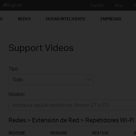
Soporte
Blog
P
PO
REDES
HOGAR INTELIGENTE
EMPRESAS
Support Videos
Tipo:
Todo
Modelo:
Redes
Hogar Inteligente
Redes > Extensión de Red > Repetidores Wi-Fi
Empresas
RE655BE
RE800BE
RE815XE
Telcos & ISP