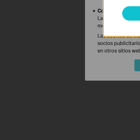
Cookies de Anális
Las cookies de aná
mejorar y adaptar 
Las cookies de ma
socios publicitari
en otros sitios we