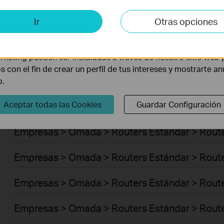
Empresas > Omada > Switches > Access Plus
is y de Marketing
Ir
Otras opciones
Empresas > Omada > Switches > Aggregation
lisis nos permiten analizar tus actividades en nuestro sitio w
la funcionalidad del mismo.
Empresas > Omada > Switches > Access Max
rketing pueden ser instaladas a través de nuestro sitio web 
os con el fin de crear un perfil de tus intereses y mostrarte a
Empresas > Omada > Switches > Access
b.
Aceptar todas las Cookies
Guardar Configuración
Empresas > Omada > Switches > Access Pro
Empresas > Omada > Routers Estándar > Route
Empresas > Omada > Routers Estándar > Route
Empresas > Omada > Routers Estándar > Rout
Empresas > Omada > Routers Estándar > Route