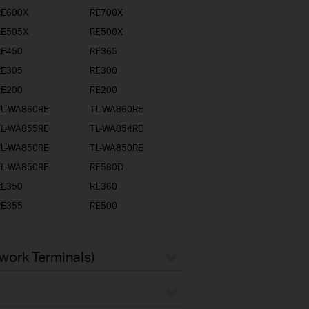
RE600X
RE700X
RE505X
RE500X
RE450
RE365
RE305
RE300
RE200
RE200
TL-WA860RE
TL-WA860RE
TL-WA855RE
TL-WA854RE
TL-WA850RE
TL-WA850RE
TL-WA850RE
RE580D
RE350
RE360
RE355
RE500
twork Terminals)