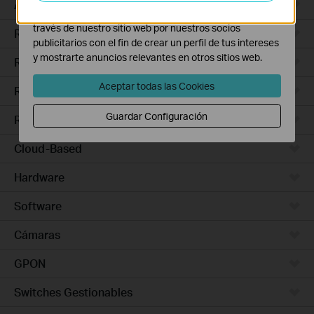
Access Pro
Las cookies de marketing pueden ser instaladas a
través de nuestro sitio web por nuestros socios
Routers Ethernet
publicitarios con el fin de crear un perfil de tus intereses
y mostrarte anuncios relevantes en otros sitios web.
Routers Wi-Fi
Aceptar todas las Cookies
Routers 5G/4G
Guardar Configuración
Routers Integrados
Cloud-Based
Hardware
Software
Cámaras
GPON
Switches Gestionables