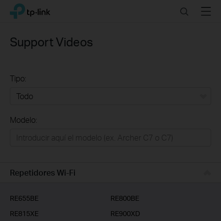
Click
Search
Menu
TP-Link, Reliably Smart
to
skip
the
Support Videos
navigation
bar
Tipo:
Todo
Modelo:
Redes
Hogar Inteligente
Empresas
Repetidores Wi-Fi
Telcos & ISP
RE655BE
RE800BE
RE815XE
RE900XD