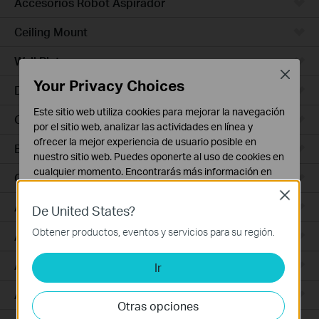
Accesorios Robot Aspirador
Ceiling Mount
Wall Plate
Close
Your Privacy Choices
Desktop
Este sitio web utiliza cookies para mejorar la navegación
Outdoor
por el sitio web, analizar las actividades en línea y
ofrecer la mejor experiencia de usuario posible en
Bridges
nuestro sitio web. Puedes oponerte al uso de cookies en
cualquier momento. Encontrarás más información en
GPON
nuestra
política de privacidad
.
Close
Access Plus
De United States?
Cookies Básicas
Estas cookies son necesarias para el funcionamiento
Obtener productos, eventos y servicios para su región.
Aggregation
del sitio web y no pueden desactivarse en tu sistema.
Access Max
Ir
Cookies de Análisis y de Marketing
Las cookies de análisis nos permiten analizar tus
Access
actividades en nuestro sitio web con el fin de mejorar y
Otras opciones
adaptar la funcionalidad del mismo.