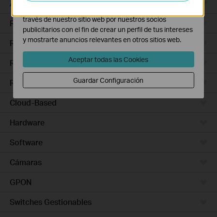
Access Pro
Las cookies de marketing pueden ser instaladas a
través de nuestro sitio web por nuestros socios
Routers Ethernet
publicitarios con el fin de crear un perfil de tus intereses
y mostrarte anuncios relevantes en otros sitios web.
Routers Wi-Fi
Aceptar todas las Cookies
Routers 5G/4G
Guardar Configuración
Routers Integrados
Cloud-Based
Hardware
Software
Cámaras
GPON
Switches Gestionables