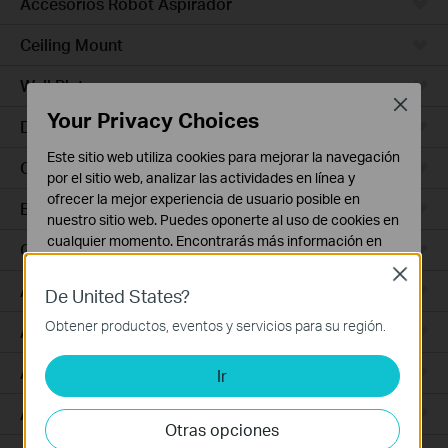
Accesorios Robot Aspirador
Ceiling Mount
Wall Plate
Close
Your Privacy Choices
Desktop
Este sitio web utiliza cookies para mejorar la navegación
Outdoor
por el sitio web, analizar las actividades en línea y
ofrecer la mejor experiencia de usuario posible en
Bridges
nuestro sitio web. Puedes oponerte al uso de cookies en
cualquier momento. Encontrarás más información en
GPON
nuestra
política de privacidad
.
Close
Access Plus
De United States?
Cookies Básicas
Estas cookies son necesarias para el funcionamiento
Obtener productos, eventos y servicios para su región.
Aggregation
del sitio web y no pueden desactivarse en tu sistema.
Access Max
Ir
Cookies de Análisis y de Marketing
Las cookies de análisis nos permiten analizar tus
Access
actividades en nuestro sitio web con el fin de mejorar y
Otras opciones
adaptar la funcionalidad del mismo.