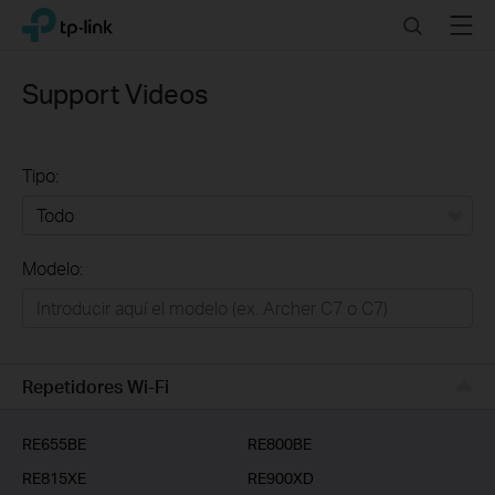
Click
Search
Menu
TP-Link, Reliably Smart
to
skip
the
Support Videos
navigation
bar
Tipo:
Todo
Modelo:
Redes
Hogar Inteligente
Empresas
Repetidores Wi-Fi
Telcos & ISP
RE655BE
RE800BE
RE815XE
RE900XD