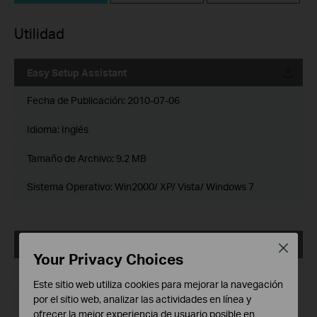
Utilidad
Easy Setup Assistant
Fecha de Publicación:
2010-07-06
Idioma:
Inglés
Tamaño de Archivo:
9.2 MB
Sistema Operativo: Win2000/ XP/ Vista/ Windows 7
Easy Setup Assistant
Close
Your Privacy Choices
Fecha de Publicación:
2010-07-06
Este sitio web utiliza cookies para mejorar la navegación
por el sitio web, analizar las actividades en línea y
Idioma:
Inglés
ofrecer la mejor experiencia de usuario posible en