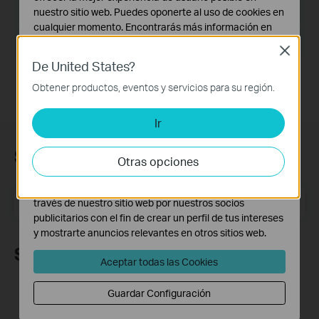
nuestro sitio web. Puedes oponerte al uso de cookies en
Tamaño de Archivo:
9.161 MB
cualquier momento. Encontrarás más información en
Sistema Operativo: Win2000/ XP/ Vista/ Windows 7
nuestra
política de privacidad
.
Close
De United States?
Cookies Básicas
Estas cookies son necesarias para el funcionamiento
Obtener productos, eventos y servicios para su región.
del sitio web y no pueden desactivarse en tu sistema.
Ir
Cookies de Análisis y de Marketing
Las cookies de análisis nos permiten analizar tus
Suscripción
actividades en nuestro sitio web con el fin de mejorar y
Otras opciones
adaptar la funcionalidad del mismo.
Las cookies de marketing pueden ser instaladas a
Dirección de correo electrónico
Suscríbete
través de nuestro sitio web por nuestros socios
publicitarios con el fin de crear un perfil de tus intereses
y mostrarte anuncios relevantes en otros sitios web.
Síguenos
Aceptar todas las Cookies
Guardar Configuración