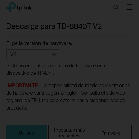
Click
Search
Menu
TP-Link, Reliably Smart
to
skip
the
Descarga para
TD-8840T
V2
navigation
bar
Elige la versión de hardware:
V2
>
Cómo encontrar la versión de hardware en un
dispositivo de TP-Link
IMPORTANTE
: La disponibilidad de modelos y versiones
de hardware varía según la región. Consulta el sitio web
regional de TP-Link para determinar la disponibilidad del
producto.
Preguntas más
Utilidad
Firmware
Frecuentes