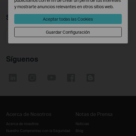
publicitarios con el fin de crear un perfil de tus intereses
y mostrarte anuncios relevantes en otros sitios web.
Suscripción
Aceptar todas las Cookies
Guardar Configuración
Dirección de correo electrónico
Suscríbete
Síguenos
Acerca de Nosotros
Notas de Prensa
Acerca de nosotros
Noticias
Nuestro Compromiso con la Seguridad
Blog