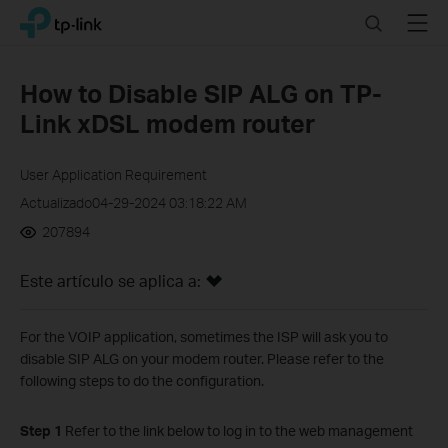
Click
Search
Menu
TP-Link, Reliably Smart
to
skip
the
How to Disable SIP ALG on TP-
navigation
Link xDSL modem router
bar
User Application Requirement
Actualizado04-29-2024 03:18:22 AM
207894
Este artículo se aplica a:
For the VOIP application, sometimes the ISP will ask you to
disable SIP ALG on your modem router. Please refer to the
following steps to do the configuration.
Step 1
Refer to the link below to log in to the web management