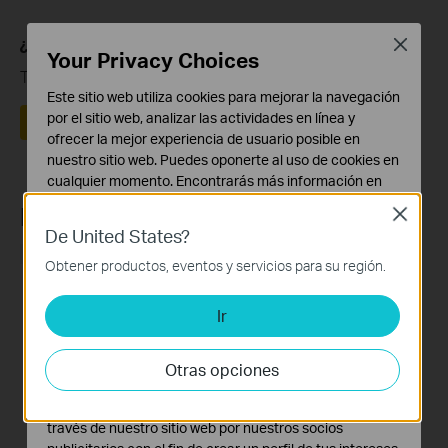
¿Es útil este artículo?
Close
Your Privacy Choices
Tus comentarios nos ayudan a mejorar esta web.
Este sitio web utiliza cookies para mejorar la navegación
por el sitio web, analizar las actividades en línea y
Sí
No
ofrecer la mejor experiencia de usuario posible en
nuestro sitio web. Puedes oponerte al uso de cookies en
cualquier momento. Encontrarás más información en
nuestra
política de privacidad
.
Productos recomendados
Close
De United States?
Cookies Básicas
SIN STOCK
Estas cookies son necesarias para el funcionamiento
Obtener productos, eventos y servicios para su región.
del sitio web y no pueden desactivarse en tu sistema.
Ir
Cookies de Análisis y de Marketing
Las cookies de análisis nos permiten analizar tus
actividades en nuestro sitio web con el fin de mejorar y
Archer VR1210v
Otras opciones
adaptar la funcionalidad del mismo.
AC1200 Wi-Fi 5 Router VoIP
Las cookies de marketing pueden ser instaladas a
Gigabit Ethernet
través de nuestro sitio web por nuestros socios