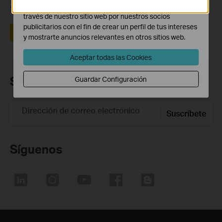
Las cookies de marketing pueden ser instaladas a
Tus comentarios nos ayudan a mejorar esta web.
través de nuestro sitio web por nuestros socios
publicitarios con el fin de crear un perfil de tus intereses
Sí
No
y mostrarte anuncios relevantes en otros sitios web.
Aceptar todas las Cookies
Suscripción
Guardar Configuración
Dirección de correo electrónico
Suscríbete
Síguenos