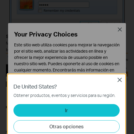
Close
Your Privacy Choices
Step 3
Please go to
Interface setup
->
LAN
page, Select the
Multicast as
IGMP v2
and enable
IGMP Snoop
. At last, click
Save
Este sitio web utiliza cookies para mejorar la navegación
button.
por el sitio web, analizar las actividades en línea y
ofrecer la mejor experiencia de usuario posible en
nuestro sitio web. Puedes oponerte al uso de cookies en
cualquier momento. Encontrarás más información en
nuestra
política de privacidad
.
Close
De United States?
Cookies Básicas
Estas cookies son necesarias para el funcionamiento
Obtener productos, eventos y servicios para su región.
del sitio web y no pueden desactivarse en tu sistema.
Ir
Cookies de Análisis y de Marketing
Las cookies de análisis nos permiten analizar tus
actividades en nuestro sitio web con el fin de mejorar y
Otras opciones
adaptar la funcionalidad del mismo.
¿Es útil este artículo?