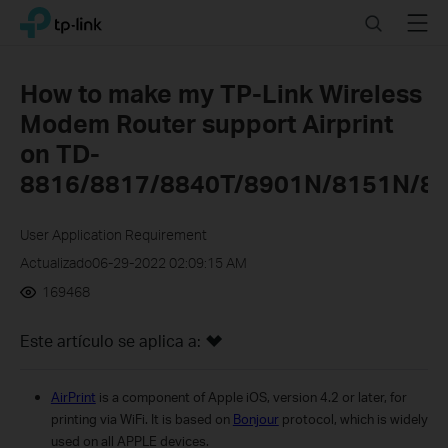
Click
Search
Menu
TP-Link, Reliably Smart
to
skip
the
How to make my TP-Link Wireless
navigation
Modem Router support Airprint
bar
on TD-
8816/8817/8840T/8901N/8151N/89
User Application Requirement
Actualizado06-29-2022 02:09:15 AM
169468
Este artículo se aplica a:
AirPrint
is a component of Apple iOS, version 4.2 or later, for
printing via WiFi. It is based on
Bonjour
protocol, which is widely
used on all APPLE devices.