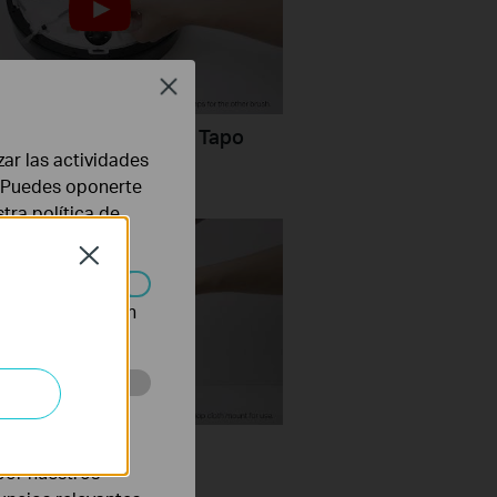
Close
Clean the Side Brush: Tapo
zar las actividades
op Plus
b. Puedes oponerte
stra
política de
Close
n desactivarse en
eb con el fin de
Clean the Mop Cloth
por nuestros