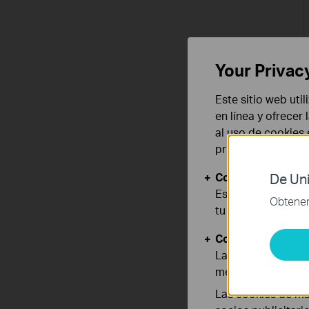
Your Privac
Este sitio web uti
en línea y ofrecer
al uso de cookies
privacidad
.
Cookies Básicas
De Uni
Estas cookies son
Obtener 
tu sistema.
Cookies de Anális
Las cookies de aná
mejorar y adaptar 
Las cookies de ma