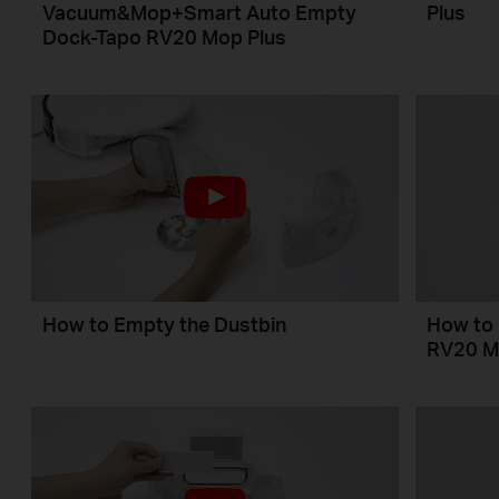
Vacuum&Mop+Smart Auto Empty
Plus
Dock-Tapo RV20 Mop Plus
How to Empty the Dustbin
How to 
RV20 M