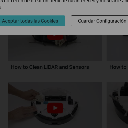
os con el fin de crear un perfil de tus intereses y mostrarte a
b.
Aceptar todas las Cookies
Guardar Configuración
How to Clean LiDAR and Sensors
How to 