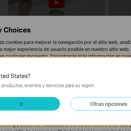
y Choices
How to Clean the Filter: Tapo RV20
How to 
liza cookies para mejorar la navegación por el sitio web, anali
Mop Plus
RV20 M
 la mejor experiencia de usuario posible en nuestro sitio we
 en cualquier momento. Encontrarás más información en nue
ted States?
 necesarias para el funcionamiento del sitio web y no puede
productos, eventos y servicios para su región.
is y de Marketing
Ir
Otras opciones
lisis nos permiten analizar tus actividades en nuestro sitio w
la funcionalidad del mismo.
How to Clean the Main Brush: Tapo
How to 
RV20 Mop Plus
rketing pueden ser instaladas a través de nuestro sitio web 