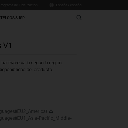
rograma de Fidelización
España / español
Search
TELCOS & ISP
s
V1
 hardware varía según la región.
disponibilidad del producto.
nguages)(EU2_America)
guages)(EU1_Asia-Pacific_Middle-