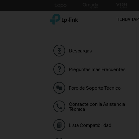
Click
to
TP-Link, Reliably Smart
skip
TIENDA TA
the
navigation
bar
Descargas
Preguntas más Frecuentes
Foro de Soporte Técnico
Contacte con la Asistencia
Técnica
Lista Compatibilidad