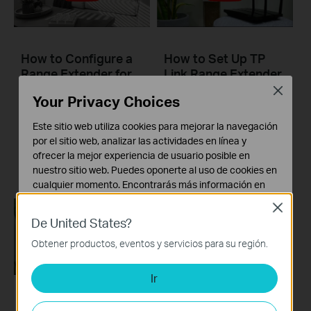
How to Configure a
How to Set Up TP
Range Extender for
Link Range Extender
Starlink
RE200 & RE220 via
Close
Your Privacy Choices
Tether App
Este sitio web utiliza cookies para mejorar la navegación
The videos will walk you through the process for setting up a TP-Link Range Extender.
por el sitio web, analizar las actividades en línea y
ofrecer la mejor experiencia de usuario posible en
Más
nuestro sitio web. Puedes oponerte al uso de cookies en
cualquier momento. Encontrarás más información en
nuestra
política de privacidad
.
Close
De United States?
Cookies Básicas
Estas cookies son necesarias para el funcionamiento
Obtener productos, eventos y servicios para su región.
del sitio web y no pueden desactivarse en tu sistema.
Ir
Cookies de Análisis y de Marketing
Las cookies de análisis nos permiten analizar tus
How to Set Up a TP-
How to Set Up a TP-
actividades en nuestro sitio web con el fin de mejorar y