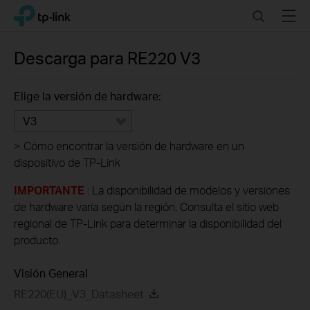
Click
Search
Menu
TP-Link, Reliably Smart
to
skip
the
Descarga para
RE220
V3
navigation
bar
Elige la versión de hardware:
V3
>
Cómo encontrar la versión de hardware en un
dispositivo de TP-Link
IMPORTANTE
: La disponibilidad de modelos y versiones
de hardware varía según la región. Consulta el sitio web
regional de TP-Link para determinar la disponibilidad del
producto.
Visión General
RE220(EU)_V3_Datasheet