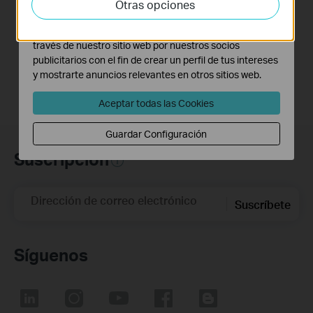
Otras opciones
Link Range Extender
Link Range Extender
adaptar la funcionalidad del mismo.
(via web Browser)
(via WPS)
Las cookies de marketing pueden ser instaladas a
través de nuestro sitio web por nuestros socios
publicitarios con el fin de crear un perfil de tus intereses
y mostrarte anuncios relevantes en otros sitios web.
Aceptar todas las Cookies
Guardar Configuración
Suscripción
Dirección de correo electrónico
Suscríbete
Síguenos