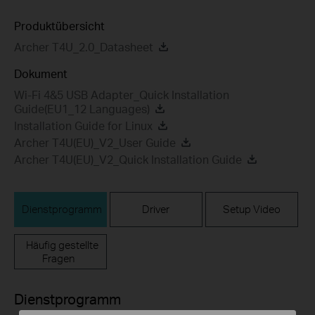
Produktübersicht
Archer T4U_2.0_Datasheet
Dokument
Wi-Fi 4&5 USB Adapter_Quick Installation
Guide(EU1_12 Languages)
Installation Guide for Linux
Archer T4U(EU)_V2_User Guide
Archer T4U(EU)_V2_Quick Installation Guide
Dienstprogramm
Driver
Setup Video
Häufig gestellte
Fragen
Dienstprogramm