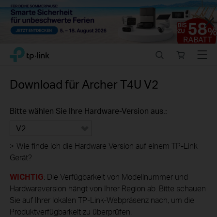
Close
Click
Search
Online
Menu
TP-Link, Reliably Smart
to
store
skip
the
Download für
Archer T4U
V2
navigation
bar
Bitte wählen Sie Ihre Hardware-Version aus.:
V2
>
Wie finde ich die Hardware Version auf einem TP-Link
Gerät?
WICHTIG
: Die Verfügbarkeit von Modellnummer und
Hardwareversion hängt von Ihrer Region ab. Bitte schauen
Sie auf Ihrer lokalen TP-Link-Webpräsenz nach, um die
Produktverfügbarkeit zu überprüfen.