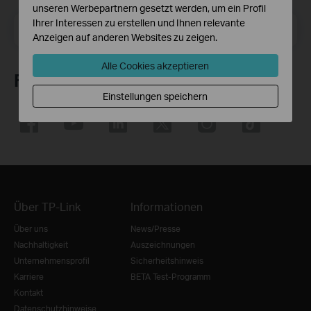
unseren Werbepartnern gesetzt werden, um ein Profil
Ihrer Interessen zu erstellen und Ihnen relevante
E-Mail-Adresse
Registrieren
Anzeigen auf anderen Websites zu zeigen.
Alle Cookies akzeptieren
Folge uns
Einstellungen speichern
Über TP-Link
Informationen
Über uns
News/Presse
Nachhaltigkeit
Auszeichnungen
Unternehmensprofil
Sicherheitshinweis
Karriere
BETA Test-Programm
Kontakt
Datenschutzhinweise