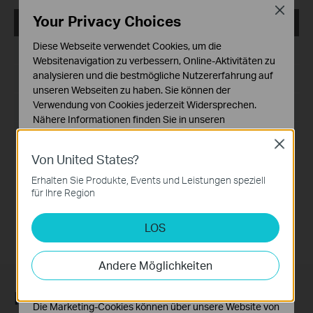
Close
Your Privacy Choices
Archer T4U(EU)_V2_Utility_161129_Windows
Diese Webseite verwendet Cookies, um die
Datum der Veröffentlichung:
2016-11-29
Websitenavigation zu verbessern, Online-Aktivitäten zu
analysieren und die bestmögliche Nutzererfahrung auf
Sprache:
Englisch
unseren Webseiten zu haben. Sie können der
Verwendung von Cookies jederzeit Widersprechen.
Dateigröße:
37.27 MB
Nähere Informationen finden Sie in unseren
Datenschutzhinweisen
.
Betriebssystem: WinXP/7/8/8.1/10
Close
Von United States?
Notwendige Cookies
Modifications and Bug Fixes:
Diese Cookies sind zur Funktion der Website
Erhalten Sie Produkte, Events und Leistungen speziell
First released utility.
erforderlich und können in Ihren Systemen nicht
für Ihre Region
Notes:
deaktiviert werden.
For Archer_T4U(EU)_V2
LOS
Analyse- und Marketing-Cookies
Analyse-Cookies ermöglichen es uns, Ihre Aktivitäten
auf unserer Website zu analysieren, um die
Andere Möglichkeiten
Funktionsweise unserer Website zu verbessern und
anzupassen.
Newsletter abonnieren
Die Marketing-Cookies können über unsere Website von