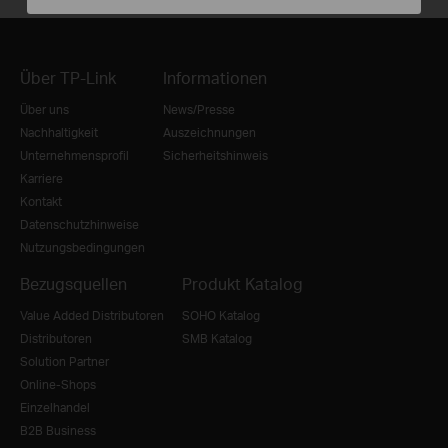
Über TP-Link
Informationen
Über uns
News/Presse
Nachhaltigkeit
Auszeichnungen
Unternehmensprofil
Sicherheitshinweis
Karriere
Kontakt
Datenschutzhinweise
Nutzungsbedingungen
Bezugsquellen
Produkt Katalog
Value Added Distributoren
SOHO Katalog
Distributoren
SMB Katalog
Solution Partner
Online-Shops
Einzelhandel
B2B Business