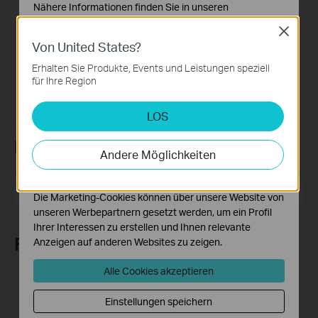
Nähere Informationen finden Sie in unseren
Bluetooth
Datenschutzhinweisen
.
Close
Von United States?
Notwendige Cookies
Diese Cookies sind zur Funktion der Website
Erhalten Sie Produkte, Events und Leistungen speziell
erforderlich und können in Ihren Systemen nicht
für Ihre Region
deaktiviert werden.
LOS
Analyse- und Marketing-Cookies
Analyse-Cookies ermöglichen es uns, Ihre Aktivitäten
Newsletter abonnieren
auf unserer Website zu analysieren, um die
Andere Möglichkeiten
Funktionsweise unserer Website zu verbessern und
anzupassen.
E-Mail-Adresse
Registrieren
Die Marketing-Cookies können über unsere Website von
unseren Werbepartnern gesetzt werden, um ein Profil
Ihrer Interessen zu erstellen und Ihnen relevante
Folge uns
Anzeigen auf anderen Websites zu zeigen.
Alle Cookies akzeptieren
Einstellungen speichern