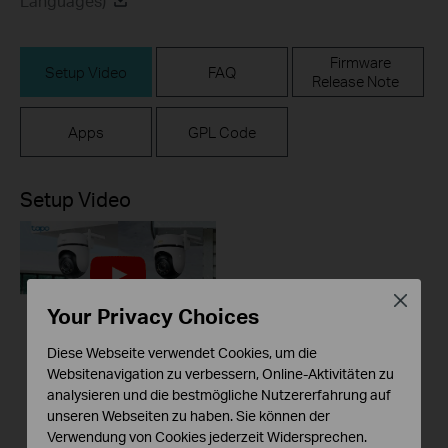
Languages)
Firmware
Setup Video
FAQ
Release Note
Apps
GPL Code
Setup Video
Close
Your Privacy Choices
Diese Webseite verwendet Cookies, um die
How to Set Up Your
Websitenavigation zu verbessern, Online-Aktivitäten zu
analysieren und die bestmögliche Nutzererfahrung auf
Outdoor Pan/Tilt
unseren Webseiten zu haben. Sie können der
Security Wi-Fi
Verwendung von Cookies jederzeit Widersprechen.
Camera via