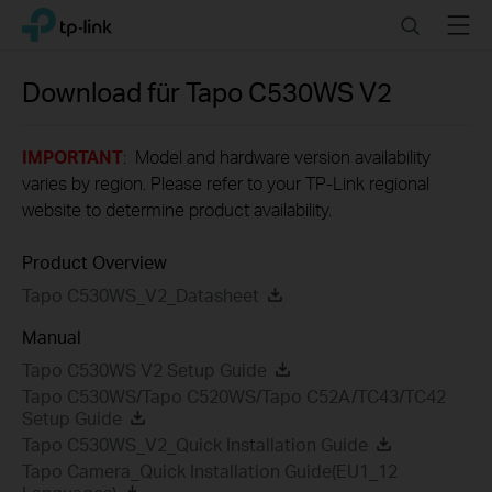
Click
Search
Menu
TP-Link, Reliably Smart
to
skip
the
Download für
Tapo C530WS
V2
navigation
bar
IMPORTANT
: Model and hardware version availability
varies by region. Please refer to your TP-Link regional
website to determine product availability.
Product Overview
Tapo C530WS_V2_Datasheet
Manual
Tapo C530WS V2 Setup Guide
Tapo C530WS/Tapo C520WS/Tapo C52A/TC43/TC42
Setup Guide
Tapo C530WS_V2_Quick Installation Guide
Tapo Camera_Quick Installation Guide(EU1_12