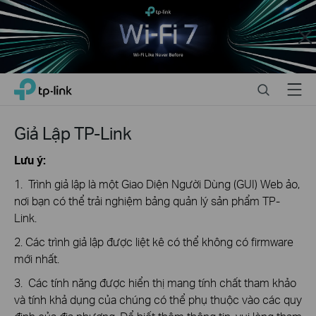
Close
Click
Search
Menu
TP-Link, Reliably Smart
to
skip
the
Giả Lập TP-Link
navigation
bar
Lưu ý:
1. Trình giả lập là một Giao Diện Người Dùng (GUI) Web ảo,
nơi bạn có thể trải nghiệm bảng quản lý sản phẩm TP-
Link.
2. Các trình giả lập được liệt kê có thể không có firmware
mới nhất.
3. Các tính năng được hiển thị mang tính chất tham khảo
và tính khả dụng của chúng có thể phụ thuộc vào các quy