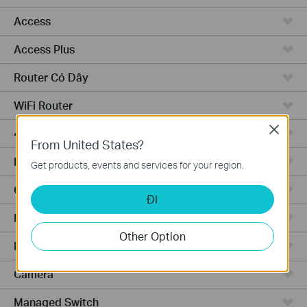
Access
Access Plus
Router Có Dây
WiFi Router
Close
4G WiFi Router
From United States?
Integrated Router
Get products, events and services for your region.
Cloud-Based
ĐI
Phần Cứng
Other Option
Phần Mềm
Camera
Managed Switch