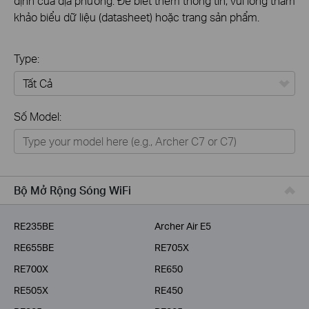
định của địa phương. Để biết thêm thông tin, vui lòng tham
khảo biểu dữ liệu (datasheet) hoặc trang sản phẩm.
Type:
Tất Cả
Số Model:
Thiết Bị Mạng
Nhà Thông Minh
Giải Pháp Doanh Nghiệp
Bộ Mở Rộng Sóng WiFi
Dịch Vụ Viễn Thông
RE235BE
Archer Air E5
RE655BE
RE705X
RE700X
RE650
RE505X
RE450