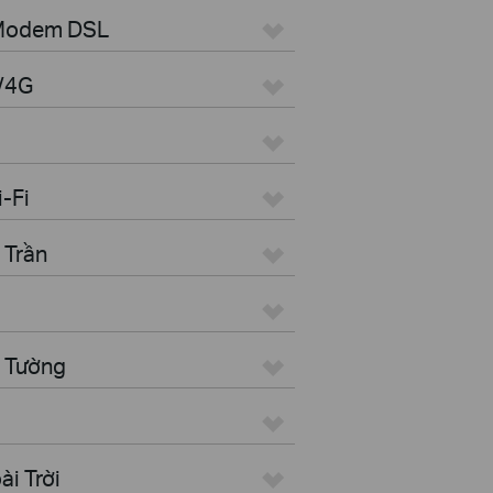
 Modem DSL
G/4G
i-Fi
 Trần
n Tường
i Trời