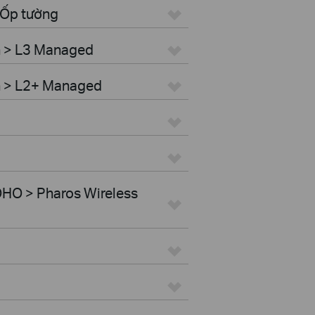
 Ốp tường
h > L3 Managed
h > L2+ Managed
HO > Pharos Wireless