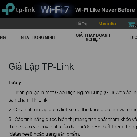
Hỗ Trợ
Mua ở đâu
buy icon
GIẢI PHÁP DOANH
ẠNG
NHÀ THÔNG MINH
DỊC
NGHIỆP
Giả Lập TP-Link
Lưu ý:
1. Trình giả lập là một Giao Diện Người Dùng (GUI) Web ảo, n
sản phẩm TP-Link.
2. Các trình giả lập được liệt kê có thể không có firmware mớ
3. Các tính năng được hiển thị mang tính chất tham khảo v
thuộc vào các quy định của địa phương. Để biết thêm thông t
(datasheet) hoặc trang sản phẩm.