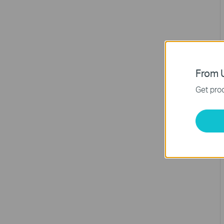
From U
Get prod