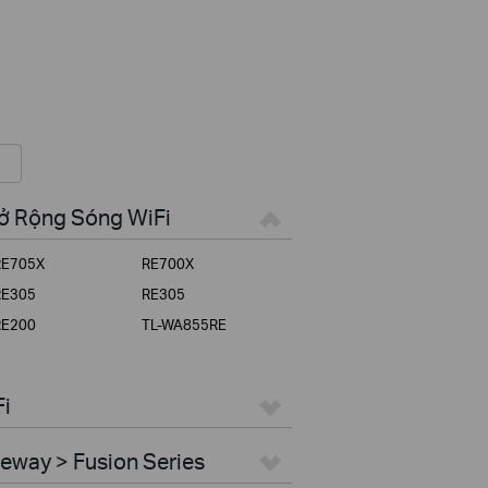
Mở Rộng Sóng WiFi
RE705X
RE700X
RE305
RE305
RE200
TL-WA855RE
Fi
eway > Fusion Series