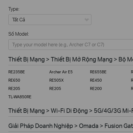
Type:
Tất Cả
Số Model:
Thiết Bị Mạng
Nhà Thông Minh
Thiết Bị Mạng > Thiết Bị Mở Rộng Mạng > Bộ 
Giải Pháp Doanh Nghiệp
RE235BE
Archer Air E5
RE655BE
Dịch Vụ Viễn Thông
RE650
RE505X
RE450
RE205
RE205
RE200
TL-WA850RE
Thiết Bị Mạng > Wi-Fi Di Động > 5G/4G/3G Mi-
Giải Pháp Doanh Nghiệp > Omada > Fusion Gat