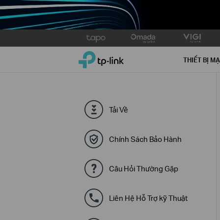
Click
to
TP-Link, Reliably Smart
skip
THIẾT BỊ M
the
navigation
bar
Tải Về
Chính Sách Bảo Hành
Câu Hỏi Thường Gặp
Liên Hệ Hỗ Trợ kỹ Thuật