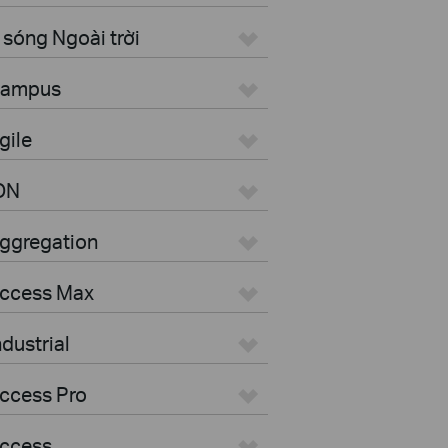
sóng Ngoài trời
 Campus
gile
ON
Aggregation
Access Max
dustrial
ccess Pro
Access