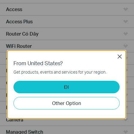
Access
Access Plus
Router Có Dây
WiFi Router
Close
4G WiFi Router
From United States?
Integrated Router
Get products, events and services for your region.
Cloud-Based
ĐI
Phần Cứng
Other Option
Phần Mềm
Camera
Managed Switch