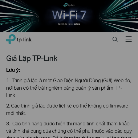
Close
Click
Search
Menu
TP-Link, Reliably Smart
to
skip
the
Giả Lập TP-Link
navigation
bar
Lưu ý:
1. Trình giả lập là một Giao Diện Người Dùng (GUI) Web ảo,
nơi bạn có thể trải nghiệm bảng quản lý sản phẩm TP-
Link.
2. Các trình giả lập được liệt kê có thể không có firmware
mới nhất.
3. Các tính năng được hiển thị mang tính chất tham khảo
và tính khả dụng của chúng có thể phụ thuộc vào các quy