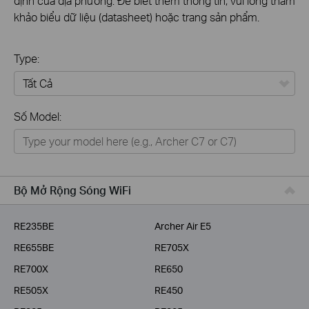
định của địa phương. Để biết thêm thông tin, vui lòng tham
khảo biểu dữ liệu (datasheet) hoặc trang sản phẩm.
Type:
Tất Cả
Số Model:
Thiết Bị Mạng
Nhà Thông Minh
Giải Pháp Doanh Nghiệp
Bộ Mở Rộng Sóng WiFi
Dịch Vụ Viễn Thông
RE235BE
Archer Air E5
RE655BE
RE705X
RE700X
RE650
RE505X
RE450