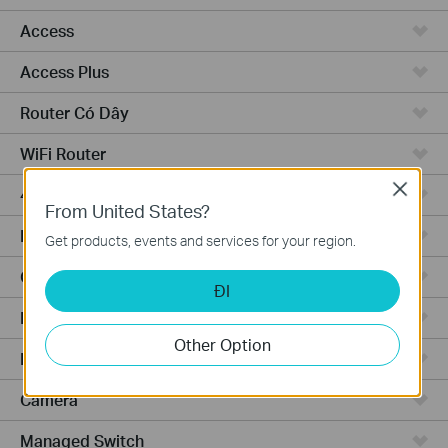
Access
Access Plus
Router Có Dây
WiFi Router
Close
4G WiFi Router
From United States?
Integrated Router
Get products, events and services for your region.
Cloud-Based
ĐI
Phần Cứng
Other Option
Phần Mềm
Camera
Managed Switch