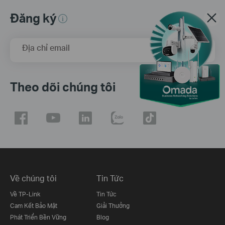
Đăng ký
Địa chỉ email
Đăng Ký
Theo dõi chúng tôi
Về chúng tôi
Tin Tức
Về TP-Link
Tin Tức
Cam Kết Bảo Mật
Giải Thưởng
Phát Triển Bền Vững
Blog