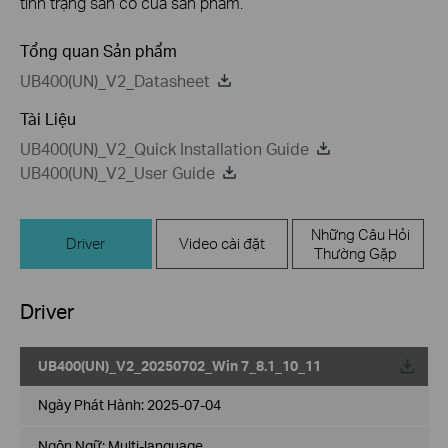
tình trạng sẵn có của sản phẩm.
Tổng quan Sản phẩm
UB400(UN)_V2_Datasheet
Tài Liệu
UB400(UN)_V2_Quick Installation Guide
UB400(UN)_V2_User Guide
Những Câu Hỏi
Driver
Video cài đặt
Thường Gặp
Driver
UB400(UN)_V2_20250702_Win 7_8.1_10_11
Về
Ngày Phát Hành:
2025-07-04
Ngôn Ngữ:
Multi-language