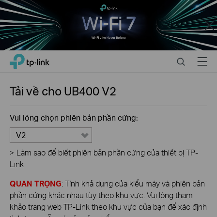
Close
Click
Search
Menu
TP-Link, Reliably Smart
to
skip
the
Tải về cho
UB400
V2
navigation
bar
Vui lòng chọn phiên bản phần cứng:
V2
>
Làm sao để biết phiên bản phần cứng của thiết bị TP-
Link
QUAN TRỌNG
: Tính khả dụng của kiểu máy và phiên bản
phần cứng khác nhau tùy theo khu vực. Vui lòng tham
khảo trang web TP-Link theo khu vực của bạn để xác định