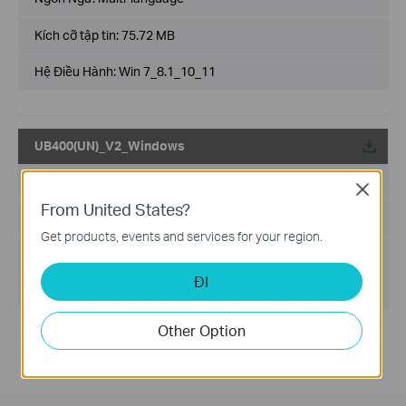
Kích cỡ tập tin:
75.72 MB
Hệ Điều Hành: Win 7_8.1_10_11
UB400(UN)_V2_Windows
Về
Ngày Phát Hành:
2024-03-26
Close
From United States?
Ngôn Ngữ:
Multi-language
Get products, events and services for your region.
Kích cỡ tập tin:
75.71 MB
ĐI
Hệ Điều Hành: win11/win10/win8.1/win7
Other Option