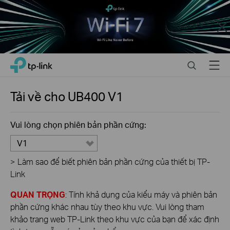
Close
Click
Search
Menu
TP-Link, Reliably Smart
to
skip
the
Tải về cho
UB400
V1
navigation
bar
Vui lòng chọn phiên bản phần cứng:
V1
>
Làm sao để biết phiên bản phần cứng của thiết bị TP-
Link
QUAN TRỌNG
: Tính khả dụng của kiểu máy và phiên bản
phần cứng khác nhau tùy theo khu vực. Vui lòng tham
khảo trang web TP-Link theo khu vực của bạn để xác định