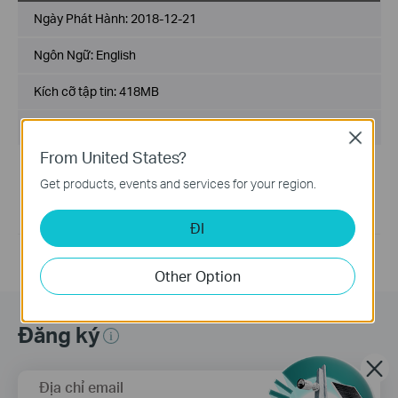
Ngày Phát Hành:
2018-12-21
Ngôn Ngữ:
English
Kích cỡ tập tin:
418MB
Hệ Điều Hành: Win XP/Win 7
Close
From United States?
For Windows 7 and Windows XP
Get products, events and services for your region.
Note:
1. For Windows 8/8.1/10/11, UB400 supports plug and play.
2. UB400 is only compatible with Windows OS.
ĐI
Other Option
Đăng ký
Địa chỉ email
Đăng Ký