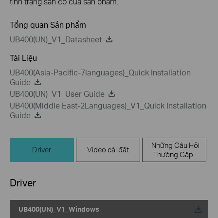
tình trạng sẵn có của sản phẩm.
Tổng quan Sản phẩm
UB400(UN)_V1_Datasheet
Tài Liệu
UB400(Asia-Pacific-7languages)_Quick Installation
Guide
UB400(UN)_V1_User Guide
UB400(Middle East-2Languages)_V1_Quick Installation
Guide
Những Câu Hỏi
Driver
Video cài đặt
Thường Gặp
Driver
UB400(UN)_V1_Windows
Về