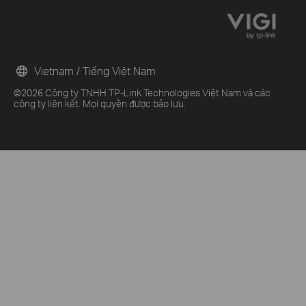
Vietnam / Tiếng Việt Nam
©2026 Công ty TNHH TP-Link Technologies Việt Nam và các
công ty liên kết. Mọi quyền được bảo lưu.