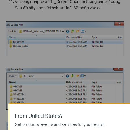
Vui lòng nhấp vào “BT_Drvier” Chọn hệ thống bạn sử dụng
Sau đó hãy chọn “bthvirtual.inf”. Và nhấp vào ok.
From United States?
Get products, events and services for your region.