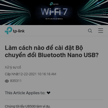
Close
Click
Search
Menu
TP-Link, Reliably Smart
to
skip
the
Làm cách nào để cài đặt Bộ
navigation
chuyển đổi Bluetooth Nano USB?
bar
Xử lý sự cố
Cập Nhật12-22-2021 10:16:16 AM
835311
This Article Applies to:
Chúng tôi lấy UB500 làm ví dụ.