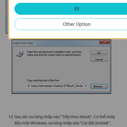
ĐI
Other Option
Sau đó, vui lòng nhấp vào "Tiếp theo (Next)". Có thể nhảy
Bảo mật Windows, vui lòng nhấp vào “Cài đặt (Install)”.