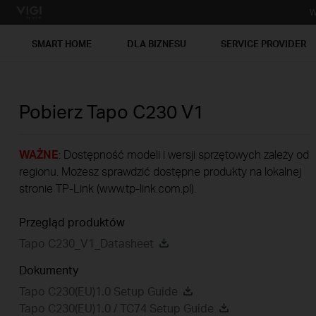
W
SMART HOME
DLA BIZNESU
SERVICE PROVIDER
Pobierz
Tapo C230
V1
WAŻNE
: Dostępność modeli i wersji sprzętowych zależy od
regionu. Możesz sprawdzić dostępne produkty na lokalnej
stronie TP-Link (www.tp-link.com.pl).
Przegląd produktów
Tapo C230_V1_Datasheet
Dokumenty
Tapo C230(EU)1.0 Setup Guide
Tapo C230(EU)1.0 / TC74 Setup Guide