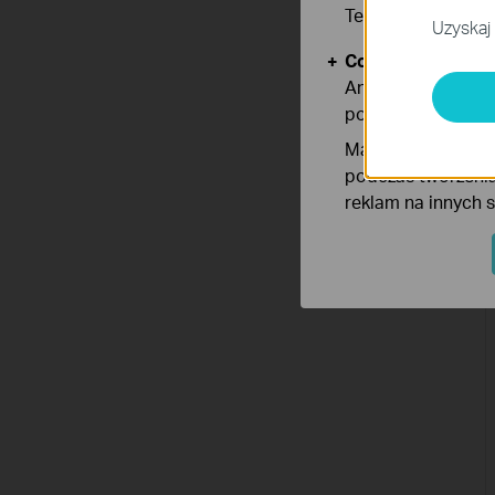
Te pliki cookies 
Uzyskaj 
Cookies dotyczące
Analiza - Te pliki
poprawę i dostoso
Marketing - Te pl
podczas tworzenia
reklam na innych 