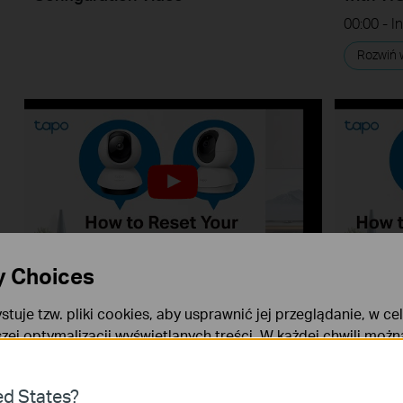
Rozwiń 
y Choices
How to Reset Your Tapo Pan&Tilt
How to 
Camera (Tapo C220/Tapo
Pan&Til
stuje tzw. pliki cookies, aby usprawnić jej przeglądanie, w ce
C230/TC71)
C230/T
szej optymalizacji wyświetlanych treści. W każdej chwili moż
Tapo smart cameras do much more than traditional cameras. High resolution videos deliver crystal-clear images while smart motion detection and instant notifications make sure you never miss a thing. Two-way audio lets you communicate with your loved ones in real time.
okies. Więcej informacji na ten temat dostępnych jest w
Poli
Rozwiń więcej
Rozwiń 
ies
ed States?