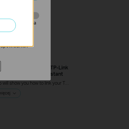
ać wyłączone.
onie, co umożliwia
rów reklamowych
 odpowiednich
ips: How to Link your TP-Link
count to Google Assistant
This video will show you how to link your TP-Link Tapo account to Google Assistant
więcej