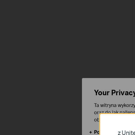
Your Privac
Ta witryna wykorzy
oraz do jak najlep
obsługę plików co
Podstawowe Cook
z Unit