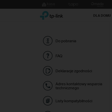
Click
to
TP-Link, Reliably Smart
skip
DLA DOMU
the
navigation
bar
Do pobrania
FAQ
Deklaracje zgodności
Adres kontaktowy wsparcia
technicznego
Listy kompatybilności