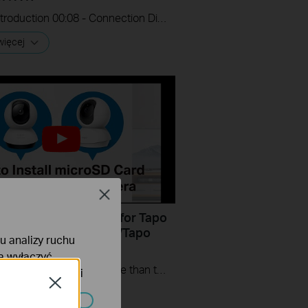
00:00 - Introduction 00:08 - Connection Diagram 00:13 - Setting up the Tapo camera ONVIF account 00:37 - Adding the Tapo camera in the VIGI NVR 02:36 - Fix Tapo camera IP address on router 03:00 - Controlling the Tapo camera from the NVR
więcej
Close
Install microSD Card for Tapo
t Camera (Tapo C220/Tapo
lu analizy ruchu
C71)
na wyłączyć
Tapo smart cameras do much more than traditional cameras. High resolution videos deliver crystal-clear images while smart motion detection and instant notifications make sure you never miss a thing. Two-way audio lets you communicate with your loved ones in real time.
tyce prywatności
Close
więcej