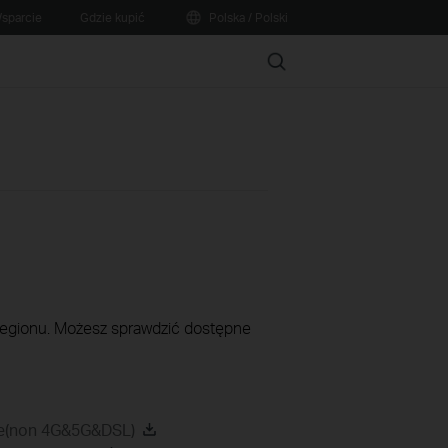
sparcie
Gdzie kupić
Polska / Polski
Search
 regionu. Możesz sprawdzić dostępne
de(non 4G&5G&DSL)