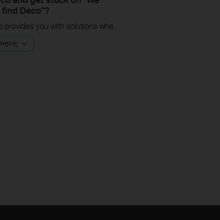
t find Deco”?
This video provides you with solutions when you fail to configure the main Deco and get stuck on the step ” We couldn’t find Deco”.
więcej