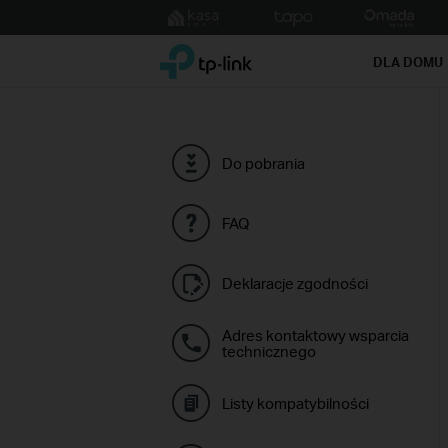
Click
to
TP-Link, Reliably Smart
skip
DLA DOMU
the
navigation
bar
Do pobrania
FAQ
Deklaracje zgodności
Adres kontaktowy wsparcia
technicznego
Listy kompatybilności