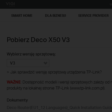
W
SMART HOME
DLA BIZNESU
SERVICE PROVIDER
Pobierz
Deco X50
V3
Wybierz wersję sprzętową:
V3
>
Jak sprawdzić wersję sprzętową urządzenia TP-Link?
WAŻNE
: Dostępność modeli i wersji sprzętowych zależy od
produkty na lokalnej stronie TP-Link (www.tp-link.com.pl).
Dokumenty
Deco Router(EU1_12 Languages)_Quick Installation Gui