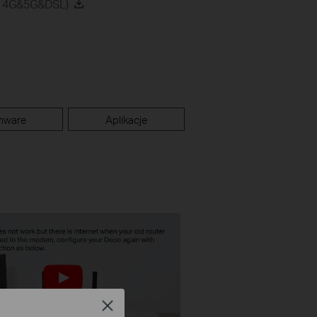
on 4G&5G&DSL)
mware
Aplikacje
Close