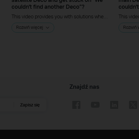
couldn't find another Deco”?
couldn'
This video provides you with solutions when you fail to configure the slave Deco and get stuck on the step ” We couldn't find another Deco”.
Rozwiń więcej
Rozwiń 
Znajdź nas
Zapisz się