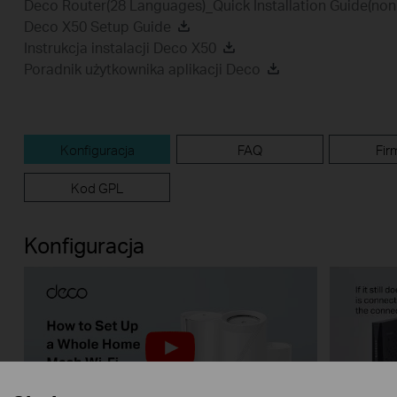
Deco Router(28 Languages)_Quick Installation Guide(n
Deco X50 Setup Guide
Instrukcja instalacji Deco X50
Poradnik użytkownika aplikacji Deco
Konfiguracja
FAQ
Fir
Kod GPL
Konfiguracja