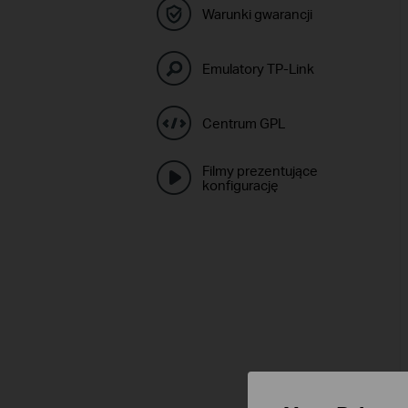
Warunki gwarancji
Emulatory TP-Link
Centrum GPL
Filmy prezentujące
konfigurację