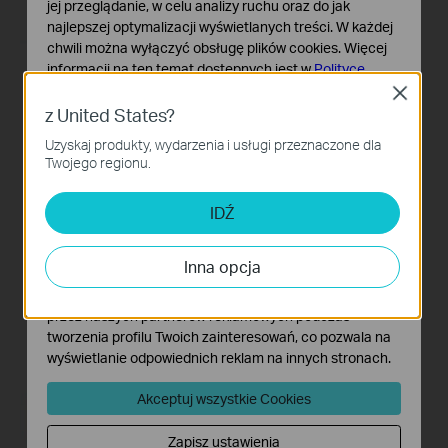
jej przeglądanie, w celu analizy ruchu oraz do jak
najlepszej optymalizacji wyświetlanych treści. W każdej
chwili można wyłączyć obsługę plików cookies. Więcej
informacji na ten temat dostępnych jest w
Polityce
prywatności
Close
z United States?
Podstawowe Cookies
Uzyskaj produkty, wydarzenia i usługi przeznaczone dla
Te pliki cookies niezbędne są do poprawnego działania
Twojego regionu.
witryny i nie moga zostać wyłączone.
Cookies dotyczące analizy i marketingu
IDŹ
Analiza - Te pliki Cookies są wykorzystywane w celu
analizy ruchu na naszej stronie, co umożliwia poprawę i
Inna opcja
dostosowanie wyświetlanych treści.
Marketing - Te pliki Cookies mogą być wykorzystywane
przez naszych partnerów reklamowych podczas
tworzenia profilu Twoich zainteresowań, co pozwala na
wyświetlanie odpowiednich reklam na innych stronach.
Akceptuj wszystkie Cookies
Zapisz ustawienia