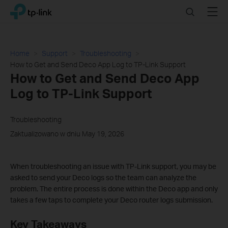
Click
Search
Menu
TP-Link, Reliably Smart
to
skip
the
navigation
Home
Support
Troubleshooting
bar
How to Get and Send Deco App Log to TP-Link Support
How to Get and Send Deco App
Log to TP-Link Support
Troubleshooting
Zaktualizowano w dniu May 19, 2026
When troubleshooting an issue with TP-Link support, you may be
asked to send your Deco logs so the team can analyze the
problem. The entire process is done within the Deco app and only
takes a few taps to complete your Deco router logs submission.
Key Takeaways