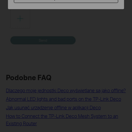
Podobne FAQ
Dlaczego moje jednostki Deco wyświetlane są jako offline?
Abnormal LED lights and bad ports on the TP-Link Deco
Jak usunąć urządzenie offline w aplikacji Deco
How to Connect the TP-Link Deco Mesh System to an
Existing Router