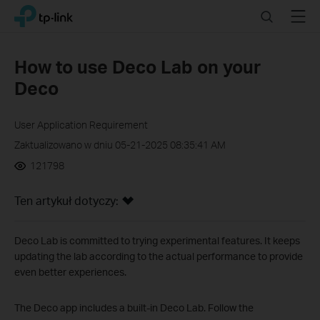
Click
Search
Menu
TP-Link, Reliably Smart
to
skip
the
How to use Deco Lab on your
navigation
Deco
bar
User Application Requirement
Zaktualizowano w dniu 05-21-2025 08:35:41 AM
121798
Ten artykuł dotyczy:
Deco Lab is committed to trying experimental features. It keeps
updating the lab according to the actual performance to provide
even better experiences.
The Deco app includes a built-in Deco Lab. Follow the