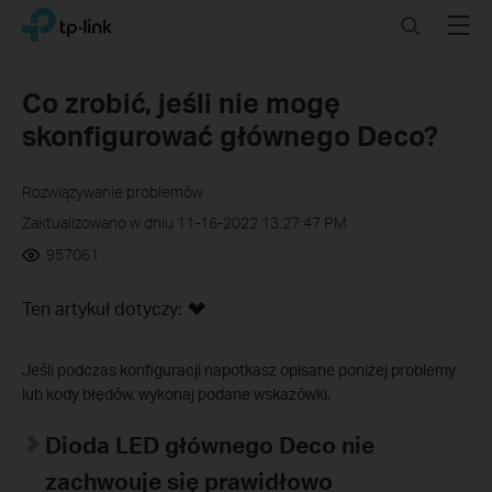
Click
Search
Menu
TP-Link, Reliably Smart
to
skip
the
Co zrobić, jeśli nie mogę
navigation
skonfigurować głównego Deco?
bar
Rozwiązywanie problemów
Zaktualizowano w dniu 11-16-2022 13:27:47 PM
957061
Ten artykuł dotyczy:
Jeśli podczas konfiguracji napotkasz opisane poniżej problemy
lub kody błędów, wykonaj podane wskazówki.
Dioda LED głównego Deco nie
zachwouje się prawidłowo