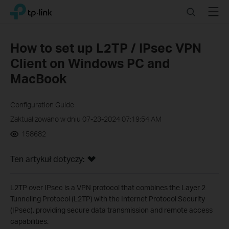
Click
Search
Menu
TP-Link, Reliably Smart
to
skip
the
How to set up L2TP / IPsec VPN
navigation
Client on Windows PC and
bar
MacBook
Configuration Guide
Zaktualizowano w dniu 07-23-2024 07:19:54 AM
158682
Ten artykuł dotyczy:
L2TP over IPsec is a VPN protocol that combines the Layer 2
Tunneling Protocol (L2TP) with the Internet Protocol Security
(IPsec), providing secure data transmission and remote access
capabilities.