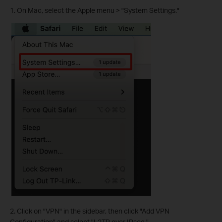
1. On Mac, select the Apple menu > "System Settings."
2. Click on "VPN" in the sidebar, then click "Add VPN
Configuration" and select "L2TP over IPsec."