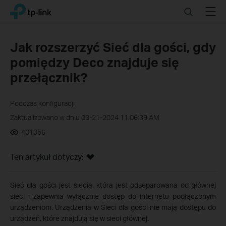
Click
Search
Menu
TP-Link, Reliably Smart
to
skip
the
Jak rozszerzyć Sieć dla gości, gdy
navigation
pomiędzy Deco znajduje się
bar
przełącznik?
Podczas konfiguracji
Zaktualizowano w dniu 03-21-2024 11:06:39 AM
401356
Ten artykuł dotyczy:
Sieć dla gości jest siecią, która jest odseparowana od głównej
sieci i zapewnia wyłącznie dostęp do internetu podłączonym
urządzeniom. Urządzenia w Sieci dla gości nie mają dostępu do
urządzeń, które znajdują się w sieci głównej.