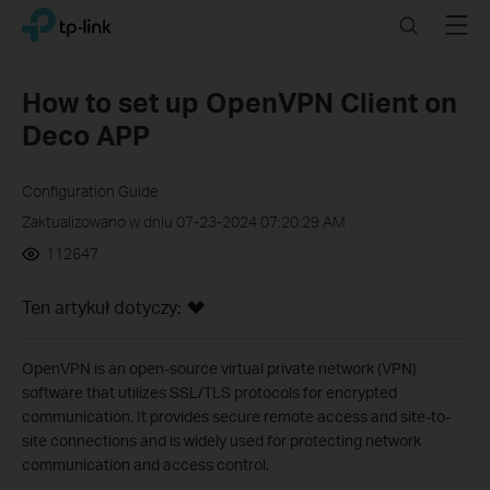
Click
Search
Menu
TP-Link, Reliably Smart
to
skip
the
How to set up OpenVPN Client on
navigation
Deco APP
bar
Configuration Guide
Zaktualizowano w dniu 07-23-2024 07:20:29 AM
112647
Ten artykuł dotyczy:
OpenVPN is an open-source virtual private network (VPN)
software that utilizes SSL/TLS protocols for encrypted
communication. It provides secure remote access and site-to-
site connections and is widely used for protecting network
communication and access control.