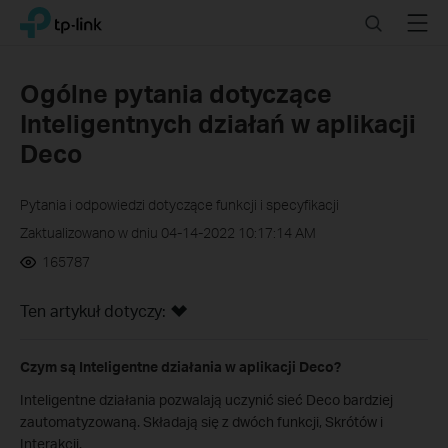
Click
Search
Menu
TP-Link, Reliably Smart
to
skip
the
Ogólne pytania dotyczące
navigation
Inteligentnych działań w aplikacji
bar
Deco
Pytania i odpowiedzi dotyczące funkcji i specyfikacji
Zaktualizowano w dniu 04-14-2022 10:17:14 AM
165787
Ten artykuł dotyczy:
Czym są Inteligentne działania w aplikacji Deco?
Inteligentne działania pozwalają uczynić sieć Deco bardziej
zautomatyzowaną. Składają się z dwóch funkcji, Skrótów i
Interakcji.