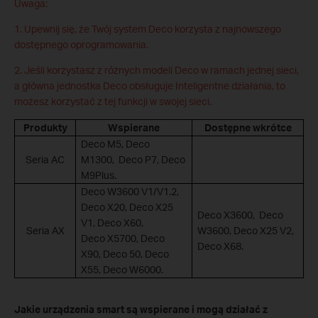
Uwaga:
1. Upewnij się, że Twój system Deco korzysta z najnowszego
dostępnego oprogramowania.
2. Jeśli korzystasz z różnych modeli Deco w ramach jednej sieci,
a główna jednostka Deco obsługuje Inteligentne działania, to
możesz korzystać z tej funkcji w swojej sieci.
Produkty
Wspierane
Dostępne wkrótce
Deco M5, Deco
Seria AC
M1300, Deco P7, Deco
M9Plus.
Deco W3600 V1/V1.2,
Deco X20, Deco X25
Deco X3600, Deco
V1, Deco X60,
Seria AX
W3600, Deco X25 V2,
Deco X5700, Deco
Deco X68.
X90, Deco 50, Deco
X55, Deco W6000.
Jakie urządzenia smart są wspierane i mogą działać z