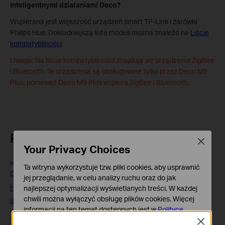
Inteligentnymi działaniami Deco?
Wspierana jest większość urządzeń smart TP-Link i żarówki
Philips Hue. Dokładniejszą listę modeli można znaleźć na
Liście
kompatybilności
.
Uwaga: Na liście kompatybilności znajdują się urządzenia ZigBee
i Bluetooth. Te urządzenia są obsługiwane tylko przez Deco M9
Plus, ponieważ Deco M9 Plus wspiera ZigBee i Bluetooth.
Podobne FAQ
Close
Your Privacy Choices
Jak rozwiązać problem z brakiem kompatybilności
Ta witryna wykorzystuje tzw. pliki cookies, aby usprawnić
pomiędzy modem 3G a routerem TP-Link 3G?
jej przeglądanie, w celu analizy ruchu oraz do jak
How to set up the Mac OS to obtain an IP address
najlepszej optymalizacji wyświetlanych treści. W każdej
chwili można wyłączyć obsługę plików cookies. Więcej
automatically
informacji na ten temat dostępnych jest w
Polityce
TP-Link Port Forwarding Not Working on Router or Deco?
prywatności
Close