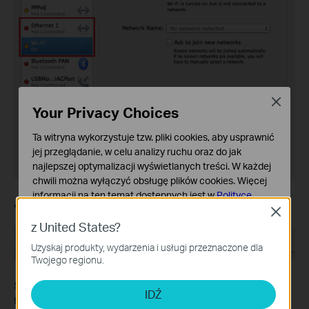
Close
Your Privacy Choices
Ta witryna wykorzystuje tzw. pliki cookies, aby usprawnić
jej przeglądanie, w celu analizy ruchu oraz do jak
najlepszej optymalizacji wyświetlanych treści. W każdej
chwili można wyłączyć obsługę plików cookies. Więcej
informacji na ten temat dostępnych jest w
Polityce
4. Click
TCP/IP
.
prywatności
Close
z United States?
Podstawowe Cookies
Uzyskaj produkty, wydarzenia i usługi przeznaczone dla
Te pliki cookies niezbędne są do poprawnego działania
Twojego regionu.
witryny i nie moga zostać wyłączone.
5. From the
Configure IPv4
drop-down list, select
Using DHCP
,
Cookies dotyczące analizy i marketingu
IDŹ
then click the
OK
button.
Analiza - Te pliki Cookies są wykorzystywane w celu