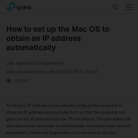
Click
Search
Menu
TP-Link, Reliably Smart
to
skip
the
How to set up the Mac OS to
navigation
obtain an IP address
bar
automatically
User Application Requirement
Zaktualizowano w dniu 08-03-2021 05:51:20 AM
101919
To install a TP-Link device you should configure the computer to
obtain an IP address automatically first, so that the computer can
get a correct IP address from the TP-Link device. This procedure will
also allows your computer to automatically determine most network
parameters. Follow the steps below to know how to set your