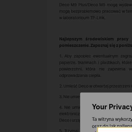
Deco M9 Plus/Deco M5 mogą wydawać 
mogą bezproblemowo pracować w tempe
w laboratorioum TP-Link.
Najlepszym środowiskiem pracy 
pomieszczenie. Zapoznaj się z poniż
1. Aby zapobiec ewentualnym zagro
papierze, tkaninach i plastikach, któr
powierzchni, która nie zapewnia w
odprowadzania ciepła.
2. Umieść Deco w otwartej przestrzeni i
3. Nie umieszczaj Deco w zamkniętych 
Your Privac
4. Nie umieszczaj Deco na jakichkol
elektronicznych urządzeń znacząco zw
Ta witryna wykorzy
Deco i urządzenia znajdującego się pod
oraz do jak najlep
5. Trzymaj urządzenia Deco z dala od 