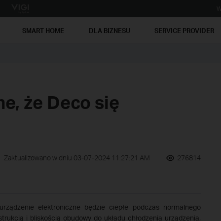
W
SMART HOME
DLA BIZNESU
SERVICE PROVIDER
e, że Deco się
Zaktualizowano w dniu 03-07-2024 11:27:21 AM
276814
ządzenie elektroniczne będzie ciepłe podczas normalnego
strukcją i bliskością obudowy do układu chłodzenia urządzenia,