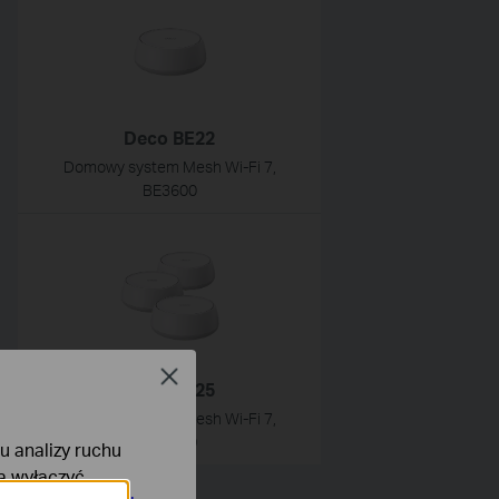
Deco BE22
Domowy system Mesh Wi‑Fi 7,
BE3600
Close
Deco BE25
Domowy system Mesh Wi‑Fi 7,
BE3600
lu analizy ruchu
na wyłączyć