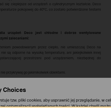
się cieplejsze od urządzeń o cylindrycznym kształcie. Deco
raturze pokojowej do 40°C, co zostało potwierdzone testami
dla urządeń Deco jest chłodne i dobrze wentylowane
szymi zalecaniami:
żeniom powodowanym przez ciepło, nie umieszczaj Deco na
e nie są odporne na wysoką temperaturę, ani jakiejkolwiek innej
ystarczającej przestrzeni pod urządzeniem, niezbędnej do
 nie przykrywaj go jakimikolwiek obiektami.
i niewentylowanych miejscach.
y Choices
wiek działających urządzeniach. Umieszczenie na sobie dwóch
iększa otaczającą je temperaturę, co jest złym czynnikiem dla
stuje tzw. pliki cookies, aby usprawnić jej przeglądanie, w ce
 nim.
szej optymalizacji wyświetlanych treści. W każdej chwili moż
źródeł ciepła (takich jak kominki oraz grzejniki) i nadmiernej