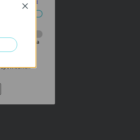
tyce prywatności
Close
ać wyłączone.
onie, co umożliwia
rów reklamowych
 odpowiednich