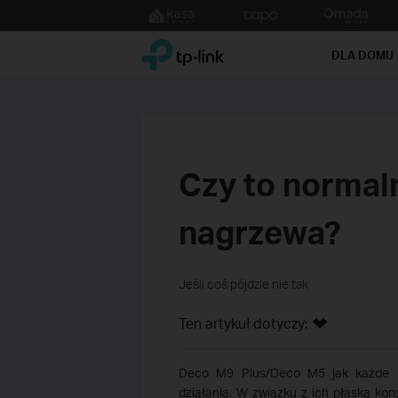
Click
to
TP-Link, Reliably Smart
skip
DLA DOMU
the
navigation
bar
Czy to normaln
nagrzewa?
Jeśli coś pójdzie nie tak
Ten artykuł dotyczy:
Deco M9 Plus/Deco M5 jak każde ur
działania. W związku z ich płaską kon