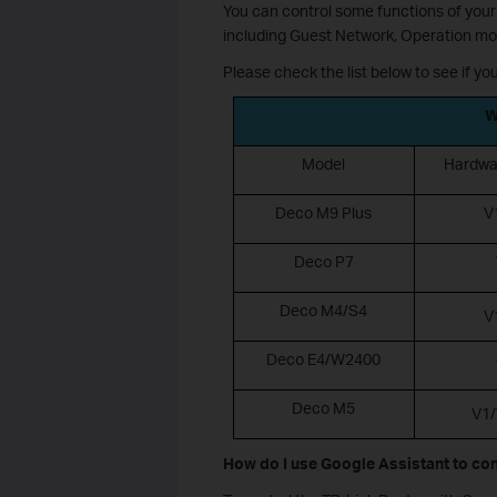
You can control some functions of your
including Guest Network, Operation mod
Please check the list below to see if yo
W
Model
Hardwa
Deco M9 Plus
V
Deco P7
Deco M4/S4
V
Deco E4/W2400
Deco M5
V1/
How do I use Google Assistant to con