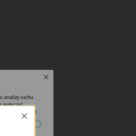
Close
lu analizy ruchu
na wyłączyć
tyce prywatności
Close
ać wyłączone.