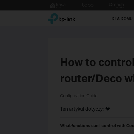
Click
to
TP-Link, Reliably Smart
skip
DLA DOMU
the
navigation
bar
How to control
router/Deco w
Configuration Guide
Ten artykuł dotyczy:
What functions can I control with Go