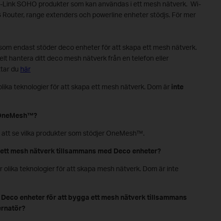
-Link SOHO produkter som kan användas i ett mesh nätverk. Wi-
 Router, range extenders och powerline enheter stödjs. För mer
om endast stöder deco enheter för att skapa ett mesh nätverk.
t hantera ditt deco mesh nätverk från en telefon eller
ttar du
här
a teknologier för att skapa ett mesh nätverk. Dom är
inte
r OneMesh™?
 att se vilka produkter som stödjer OneMesh™.
tt mesh nätverk tillsammans med Deco enheter?
lika teknologier för att skapa mesh nätverk. Dom är inte
Deco enheter för att bygga ett mesh nätverk tillsammans
ernatör?