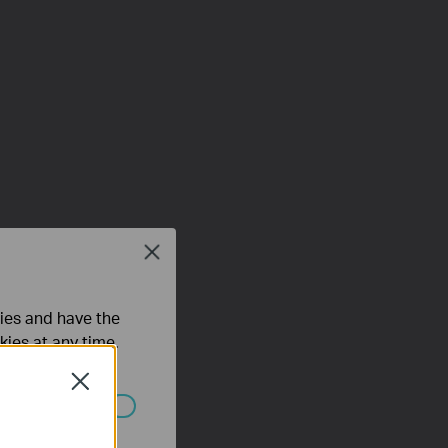
Close
ties and have the
kies at any time.
Close
ated in your