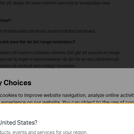
 för att skapa ett mesh nätverk som inte är kompatibla med
khaul?
t (trådbundet) backhaul, endast trådlöst backhaul.
tverk med fler än 2st range extenders?
sluten till routerns trådlösa nätverk. Det går att ansluta en range
men det är inget vi rekommederar då det får en stor påverkan på
outern så centralt som möjligt i bostaden.
Access Punkt läge i mitt mesh nätverk?
y Choices
endast användas i router läge i ett mesh nätverk. OneMesh™
da i alla router lägen.
cookies to improve website navigation, analyze online activi
 experience on our website. You can object to the use of coo
 mitt OneMesh™ nätverk?
 information in our
privacy policy
.
ådlös, ADSL eller 4G) tillsammans med range extenders eller
nited States?
verk.
necessary for the website to function and cannot be deactiv
ucts, events and services for your region.
 för att skapa ett mesh nätverk?