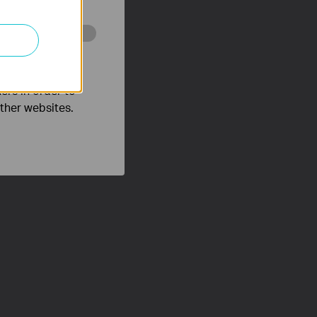
o improve and
ers in order to
other websites.