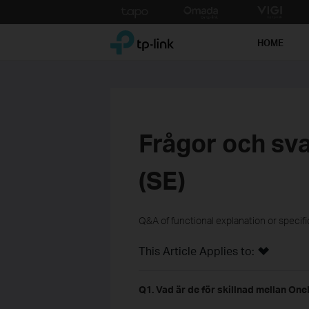
Click
to
TP-Link, Reliably Smart
skip
HOME
the
navigation
bar
Frågor och s
(SE)
Q&A of functional explanation or specif
This Article Applies to:
Q1. Vad är de för skillnad mellan 