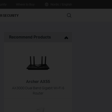
nity
Where to Buy
Nordic / English
Search
R SECURITY
Recommend Products
Archer AX55
AX3000 Dual Band Gigabit Wi-Fi 6
Router