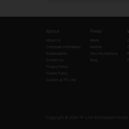
About
Press
About Us
News
D
Corporate Information
Awards
O
Sustainability
Security Advisory
R
Contact Us
Blog
F
Privacy Policy
Cookie Policy
Careers at TP-Link
Copyright © 2026 TP-LINK Enterprises Nordic A