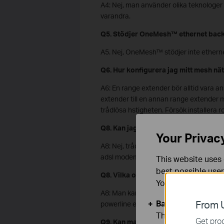
A4: Nej, man använder olika teknologer
varandra.
Q5. Stödjer OneMesh™ ethernet bac
A5. Nej, OneMesh™ stödjer inte etherne
Q6. Hur konfigurera jag mitt mesh nä
A6: En range extender bör alltid vara an
extender till en annan range extender 
trådlösa hstigheten. Försök installera r
Q8. Kan jag ha en OneMesh™ router i 
Your Privac
A8: Nej, trådlös OneMesh™ router kan 
adsl modem eller 4G router går att använ
This website uses 
best possible user
Q8. Vilka olika enheter kan jag ha i
You can find more
A8: Man kan ha en OneMesh™ router (tr
Basic Cookies
From U
powerline enheter i sitt OneMesh™ nät
These cookies are 
Get prod
Q9. Kan man ha 2st OneMesh™ routrar