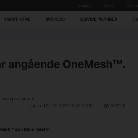
Support
Career
Commu
SMART HOME
BUSINESS
SERVICE PROVIDER
OU
var angående OneMesh™.
ication parameters
Updated 04-15-2020 13:57:07 PM
570215
OneMesh™ och Deco mesh?