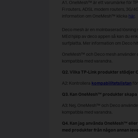
A1. OneMesh™ är ett varumärke för TP
Fi routers, ADSL modem routers, 3G/4G
information om OneMesh™ klicka
här
.
Deco mesh är en molnbaserad lösning s
MEd hjälp av deco appen så kan du enkel
surfplatta. Mer information om Deco hi
OneMesh™ och Deco mesh använder olik
kompatibla med varandra.
Q2. Vilka TP-Link produkter stödje
A2: Kontrollera
kompabilitetslistan
för
Q3. Kan OneMesh™ produkter skapa e
A3: Nej, OneMesh™ och Deco använder o
kompatibla med varandra.
Q4. Kan jag använda OneMesh™ eller 
med produkter från någon annan lev