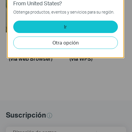
From United States?
Obtenga productos, eventos y servicios para su región.
Ir
Otra opción
How to Set Up a TP-
How to Set Up a TP-
Link Range Extender
Link Range Extender
(via web Browser)
(via WPS)
Suscripción