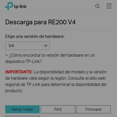
Click
Search
Menu
TP-Link, Reliably Smart
to
skip
the
Descarga para
RE200
V4
navigation
bar
Elige una versión de hardware:
V4
>
¿Cómo encontrar la versión del hardware en un
dispositivo TP-Link?
IMPORTANTE
: La disponibilidad del modelo y la versión
de hardware varía según la región. Consulte el sitio web
regional de TP-Link para determinar la disponibilidad del
producto.
Setup Video
FAQ
Firmware