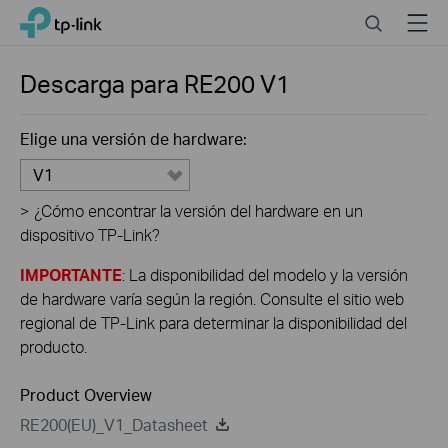
Click
Search
Menu
TP-Link, Reliably Smart
to
skip
the
Descarga para
RE200
V1
navigation
bar
Elige una versión de hardware:
V1
>
¿Cómo encontrar la versión del hardware en un
dispositivo TP-Link?
IMPORTANTE
: La disponibilidad del modelo y la versión
de hardware varía según la región. Consulte el sitio web
regional de TP-Link para determinar la disponibilidad del
producto.
Product Overview
RE200(EU)_V1_Datasheet