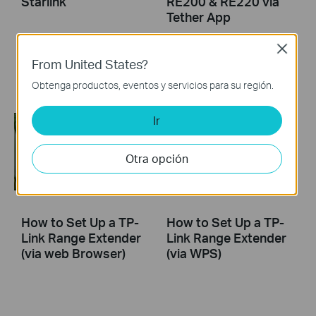
Starlink
RE200 & RE220 via
Tether App
Close
The videos will walk you through the process for setting up a TP-Link Range Extender.
From United States?
More
Obtenga productos, eventos y servicios para su región.
Ir
Otra opción
How to Set Up a TP-
How to Set Up a TP-
Link Range Extender
Link Range Extender
(via web Browser)
(via WPS)