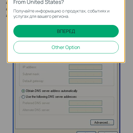
From United States?
address automatically
)
и Получить адрес DNS-сервера
автоматически
(
Obtain DNS Server address
Получайте информацию о продуктах, событиях и
automatically
)
.
услугах для вашего региона.
ВПЕРЕД
Other Option