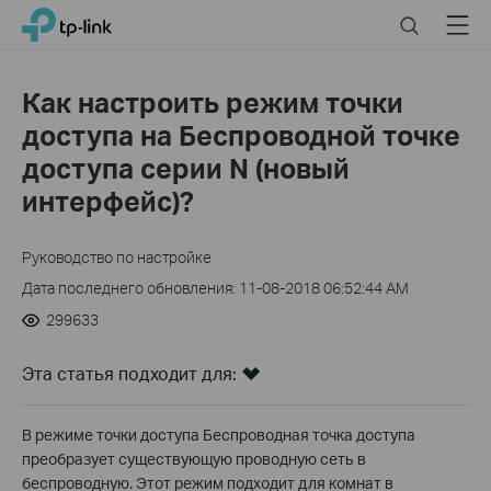
Click
Search
Menu
TP-Link, Reliably Smart
to
skip
the
Как настроить режим точки
navigation
доступа на Беспроводной точке
bar
доступа серии N (новый
интерфейс)?
Руководство по настройке
Дата последнего обновления: 11-08-2018 06:52:44 AM
299633
Эта статья подходит для:
В режиме точки доступа Беспроводная точка доступа
преобразует существующую проводную сеть в
беспроводную. Этот режим подходит для комнат в