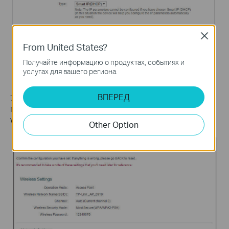
Close
From United States?
Получайте информацию о продуктах, событиях и
услугах для вашего региона.
ВПЕРЕД
7. Нажмите
Finish (Готово)
, чтобы завершить настройку.
Подключите свои беспроводные устройства к новой сети
Wi-Fi.
Other Option