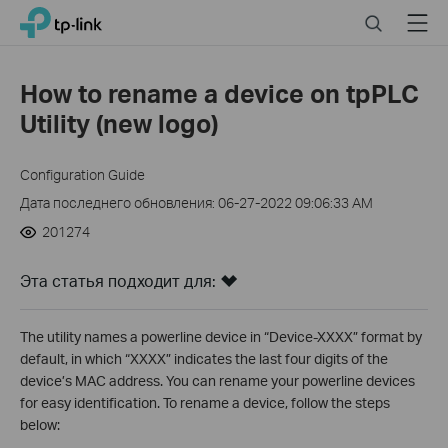
Click
Search
Menu
TP-Link, Reliably Smart
to
skip
the
How to rename a device on tpPLC
navigation
Utility (new logo)
bar
Configuration Guide
Дата последнего обновления: 06-27-2022 09:06:33 AM
201274
Эта статья подходит для:
The utility names a powerline device in “Device-XXXX” format by
default, in which “XXXX” indicates the last four digits of the
device’s MAC address. You can rename your powerline devices
for easy identification. To rename a device, follow the steps
below: