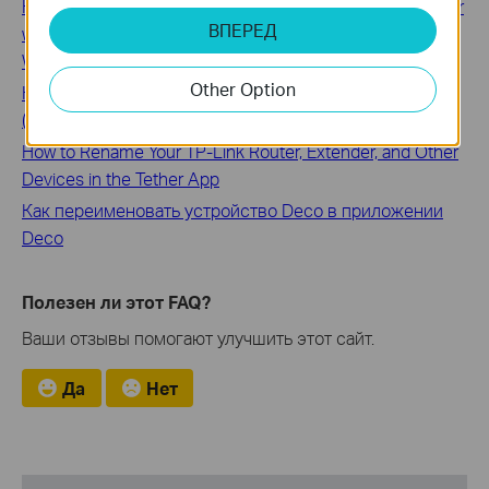
How to set a new Powerline Network Name to secure your
ВПЕРЕД
whole Powerline network using the tpPLC Utility on
Windows
Other Option
How to Change Wireless Setting Using the tpPLC App
(Smartphone)
How to Rename Your TP-Link Router, Extender, and Other
Devices in the Tether App
Как переименовать устройство Deco в приложении
Deco
Полезен ли этот FAQ?
Ваши отзывы помогают улучшить этот сайт.
Да
Нет