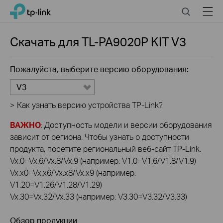
Click
Search
Menu
TP-Link, Reliably Smart
to
skip
the
Скачать для
TL-PA9020P KIT
V3
navigation
bar
Пожалуйста, выберите версию оборудования:
V3
>
Как узнать версию устройства TP-Link?
ВАЖНО
: Доступность модели и версии оборудования
зависит от региона. Чтобы узнать о доступности
продукта, посетите региональный веб-сайт TP-Link.
Vx.0=Vx.6/Vx.8/Vx.9 (например: V1.0=V1.6/V1.8/V1.9)
Vx.x0=Vx.x6/Vx.x8/Vx.x9 (например:
V1.20=V1.26/V1.28/V1.29)
Vx.30=Vx.32/Vx.33 (например: V3.30=V3.32/V3.33)
Обзор продукции