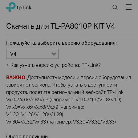
Click
Search
Menu
TP-Link, Reliably Smart
to
skip
the
Скачать для
TL-PA8010P KIT
V4
navigation
bar
Пожалуйста, выберите версию оборудования:
V4
>
Как узнать версию устройства TP-Link?
ВАЖНО
: Доступность модели и версии оборудования
зависит от региона. Чтобы узнать о доступности
продукта, посетите региональный веб-сайт TP-Link.
Vx.0=Vx.6/Vx.8/Vx.9 (например: V1.0=V1.6/V1.8/V1.9)
Vx.x0=Vx.x6/Vx.x8/Vx.x9 (например:
V1.20=V1.26/V1.28/V1.29)
Vx.30=Vx.32/Vx.33 (например: V3.30=V3.32/V3.33)
Обзор продукции